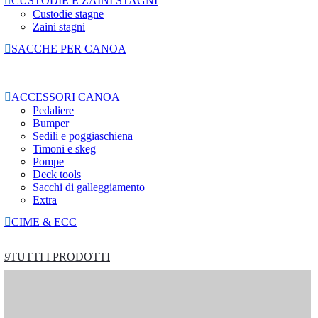

CUSTODIE E ZAINI STAGNI
Custodie stagne
Zaini stagni

SACCHE PER CANOA

ACCESSORI CANOA
Pedaliere
Bumper
Sedili e poggiaschiena
Timoni e skeg
Pompe
Deck tools
Sacchi di galleggiamento
Extra

CIME & ECC
9
TUTTI I PRODOTTI