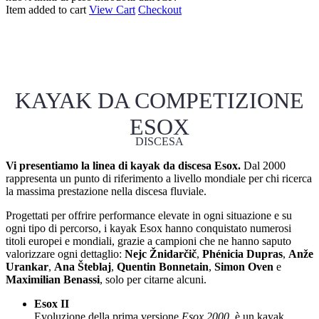
Item added to cart
View Cart
Checkout
KAYAK DA COMPETIZIONE
ESOX
DISCESA
Vi presentiamo la linea di kayak da discesa Esox.
Dal 2000
rappresenta un punto di riferimento a livello mondiale per chi ricerca
la massima prestazione nella discesa fluviale.
Progettati per offrire performance elevate in ogni situazione e su
ogni tipo di percorso, i kayak Esox hanno conquistato numerosi
titoli europei e mondiali, grazie a campioni che ne hanno saputo
valorizzare ogni dettaglio:
Nejc Žnidarčič
,
Phénicia Dupras
,
Anže
Urankar
,
Ana Šteblaj
,
Quentin Bonnetain
,
Simon Oven
e
Maximilian Benassi
, solo per citarne alcuni.
Esox II
Evoluzione della prima versione
Esox 2000
, è un kayak