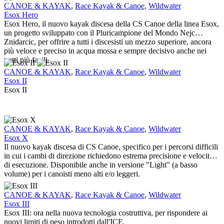
Esox
CANOE & KAYAK
,
Race Kayak & Canoe
,
Wildwater
Hero
Esox Hero
Esox Hero, il nuovo kayak discesa della CS Canoe della linea Esox,
un progetto sviluppato con il Pluricampione del Mondo Nejc
Znidarcic, per offrire a tutti i discesisti un mezzo superiore, ancora
più veloce e preciso in acqua mossa e sempre decisivo anche nei
tratti più facili.
Esox
CANOE & KAYAK
,
Race Kayak & Canoe
,
Wildwater
II
Esox II
Esox II
Esox
CANOE & KAYAK
,
Race Kayak & Canoe
,
Wildwater
X
Esox X
Il nuovo kayak discesa di CS Canoe, specifico per i percorsi difficili
in cui i cambi di direzione richiedono estrema precisione e velocità
di esecuzione. Disponibile anche in versione "Light" (a basso
volume) per i canoisti meno alti e/o leggeri.
Esox
CANOE & KAYAK
,
Race Kayak & Canoe
,
Wildwater
III
Esox III
Esox III: ora nella nuova tecnologia costruttiva, per rispondere ai
nuovi limiti di peso introdotti dall'ICF.