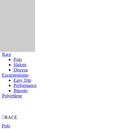
Race
Polo
Slalom
Discesa
Escursionismo
Easy Trip
Performance
Biposto
Polyetilene
ie

RACE
Polo