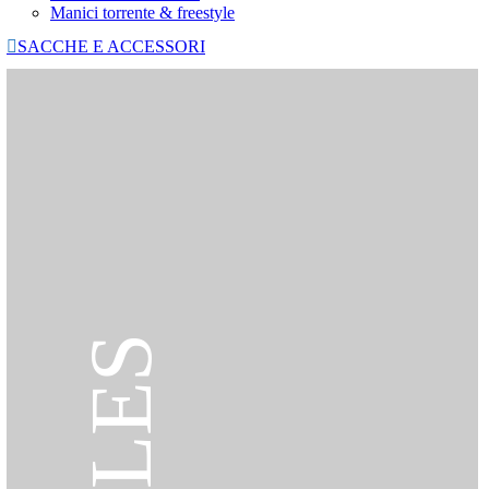
Manici torrente & freestyle

SACCHE E ACCESSORI
SALES