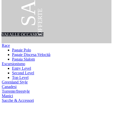
OFFERTE
VAI ALLE OCCASIONI
Race
Pagaie Polo
Pagaie Discesa-Velocità
Pagaia Slalom
Escursionismo
Entry Level
Second Level
Top Level
Greenland Style
Canadesi
Torrente/freestyle
Manici
Sacche & Accessori
ssori