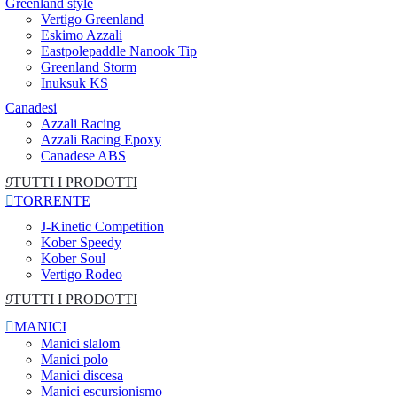
Greenland style
Vertigo Greenland
Eskimo Azzali
Eastpolepaddle Nanook Tip
Greenland Storm
Inuksuk KS
Canadesi
Azzali Racing
Azzali Racing Epoxy
Canadese ABS
9
TUTTI I PRODOTTI

TORRENTE
J-Kinetic Competition
Kober Speedy
Kober Soul
Vertigo Rodeo
9
TUTTI I PRODOTTI

MANICI
Manici slalom
Manici polo
Manici discesa
Manici escursionismo