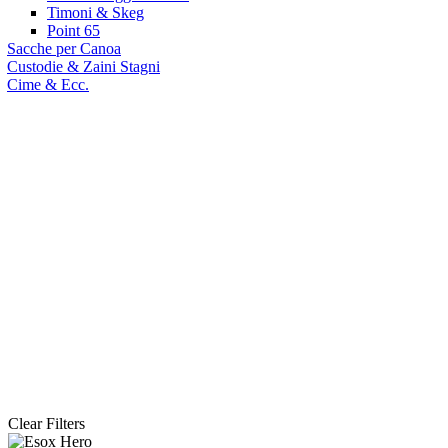
Timoni & Skeg
Point 65
Sacche per Canoa
Custodie & Zaini Stagni
Cime & Ecc.
sioni
tti
Linea Esox
Clear Filters