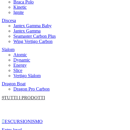
Braca Polo
Kinetic
Ignite
Discesa
Jantex Gamma Baby
Jantex Gamma
Seamaster Carbon Plus
Wing Vertigo Carbon
Slalom
Atomic
Dynamic
Energy
Slice
Vertigo Slalom
Dragon Boat
Dragon Pro Carbon
9
TUTTI I PRODOTTI

ESCURSIONISMO
Entry level