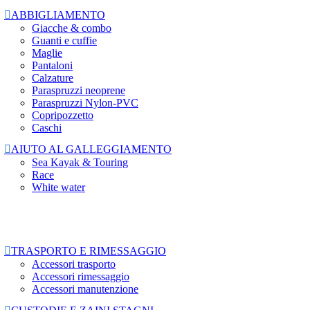

ABBIGLIAMENTO
Giacche & combo
Guanti e cuffie
Maglie
Pantaloni
Calzature
Paraspruzzi neoprene
Paraspruzzi Nylon-PVC
Copripozzetto
Caschi

AIUTO AL GALLEGGIAMENTO
Sea Kayak & Touring
Race
White water

TRASPORTO E RIMESSAGGIO
Accessori trasporto
Accessori rimessaggio
Accessori manutenzione