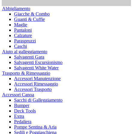
Abbigliamento
Giacche & Combo
Guanti & Cuffie
Maglie
Pantaloni
Calzature
Paraspruzzi
Caschi
Aiuto al galleggiamento
Salvagenti Gara
Salvagenti Escursionismo
Salvagenti White Water
Trasporto & Rimessaggio
Accessori Manutenzione
Accessori Rimessaggio
Accessori Trasporto
Accessori Canoa
Sacchi di Galleggiamento
Bumper
Deck Tools
Extra
Pedaliera
Pompe Sentina & Aria
Sedili e Poggiaschiena