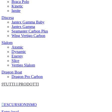
Braca Polo
Kinetic
Ignite
Discesa
Jantex Gamma Baby
Jantex Gamma
Seamaster Carbon Plus
Wing Vertigo Carbon
Slalom
Atomic
Dynamic
Energy
Slice
Vertigo Slalom
Dragon Boat
Dragon Pro Carbon
9
TUTTI I PRODOTTI

ESCURSIONISMO
Entry level