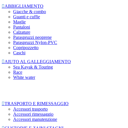

ABBIGLIAMENTO
Giacche & combo
Guanti e cuffie
Maglie
Pantaloni
Calzature
Paraspruzzi neoprene
Paraspruzzi Nylon-PVC
Copripozzetto
Caschi

AIUTO AL GALLEGGIAMENTO
Sea Kayak & Touring
Race
White water

TRASPORTO E RIMESSAGGIO
Accessori trasporto
Accessori rimessaggio
Accessori manutenzione