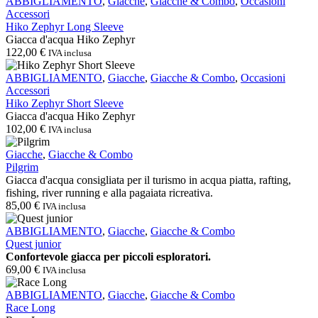
Hiko
ABBIGLIAMENTO
,
Giacche
,
Giacche & Combo
,
Occasioni
Zephyr
Accessori
Long
Hiko Zephyr Long Sleeve
Sleeve
Giacca d'acqua Hiko Zephyr
122,00
€
IVA inclusa
Hiko
ABBIGLIAMENTO
,
Giacche
,
Giacche & Combo
,
Occasioni
Zephyr
Accessori
Short
Hiko Zephyr Short Sleeve
Sleeve
Giacca d'acqua Hiko Zephyr
102,00
€
IVA inclusa
Pilgrim
Giacche
,
Giacche & Combo
Pilgrim
Giacca d'acqua consigliata per il turismo in acqua piatta, rafting,
fishing, river running e alla pagaiata ricreativa.
85,00
€
IVA inclusa
Quest
ABBIGLIAMENTO
,
Giacche
,
Giacche & Combo
junior
Quest junior
Confortevole giacca per piccoli esploratori.
69,00
€
IVA inclusa
Race
ABBIGLIAMENTO
,
Giacche
,
Giacche & Combo
Long
Race Long