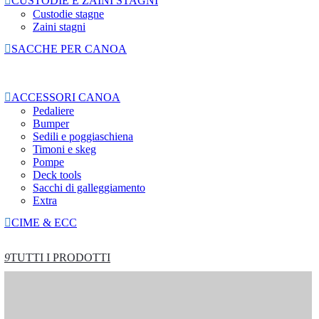

CUSTODIE E ZAINI STAGNI
Custodie stagne
Zaini stagni

SACCHE PER CANOA

ACCESSORI CANOA
Pedaliere
Bumper
Sedili e poggiaschiena
Timoni e skeg
Pompe
Deck tools
Sacchi di galleggiamento
Extra

CIME & ECC
9
TUTTI I PRODOTTI