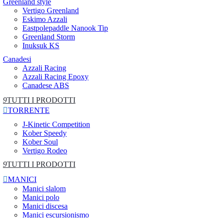
Greenland style
Vertigo Greenland
Eskimo Azzali
Eastpolepaddle Nanook Tip
Greenland Storm
Inuksuk KS
Canadesi
Azzali Racing
Azzali Racing Epoxy
Canadese ABS
9
TUTTI I PRODOTTI

TORRENTE
J-Kinetic Competition
Kober Speedy
Kober Soul
Vertigo Rodeo
9
TUTTI I PRODOTTI

MANICI
Manici slalom
Manici polo
Manici discesa
Manici escursionismo