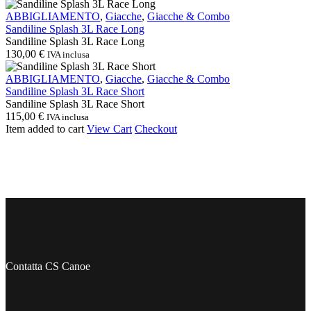
prezzo
prezzo
Sandiline
originale
attuale
ABBIGLIAMENTO
,
Giacche
,
Giacche & Combo
Splash
era:
è:
Sandiline Splash 3L Race Long
3L
295,00 €.
250,00 €.
Sandiline Splash 3L Race Long
Race
130,00
€
IVA inclusa
Long
Sandiline
ABBIGLIAMENTO
,
Giacche
,
Giacche & Combo
Splash
Sandiline Splash 3L Race Short
3L
Sandiline Splash 3L Race Short
Race
115,00
€
IVA inclusa
Short
Item added to cart
View Cart
Checkout
Contatta CS Canoe