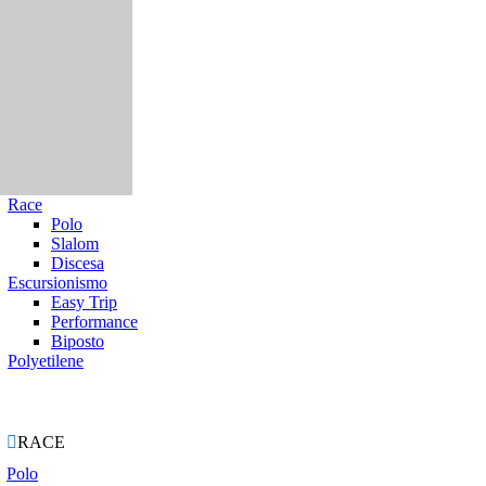
Race
Polo
Slalom
Discesa
Escursionismo
Easy Trip
Performance
Biposto
Polyetilene
ie

RACE
Polo