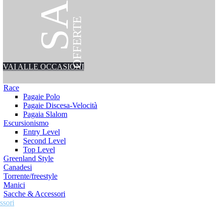
OFFERTE
VAI ALLE OCCASIONI
Race
Pagaie Polo
Pagaie Discesa-Velocità
Pagaia Slalom
Escursionismo
Entry Level
Second Level
Top Level
Greenland Style
Canadesi
Torrente/freestyle
Manici
Sacche & Accessori
ssori