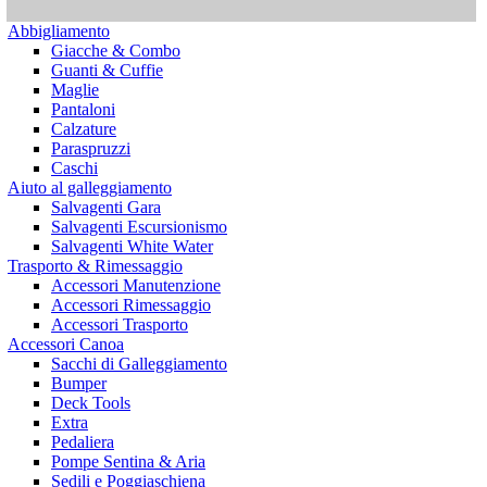
Abbigliamento
Giacche & Combo
Guanti & Cuffie
Maglie
Pantaloni
Calzature
Paraspruzzi
Caschi
Aiuto al galleggiamento
Salvagenti Gara
Salvagenti Escursionismo
Salvagenti White Water
Trasporto & Rimessaggio
Accessori Manutenzione
Accessori Rimessaggio
Accessori Trasporto
Accessori Canoa
Sacchi di Galleggiamento
Bumper
Deck Tools
Extra
Pedaliera
Pompe Sentina & Aria
Sedili e Poggiaschiena