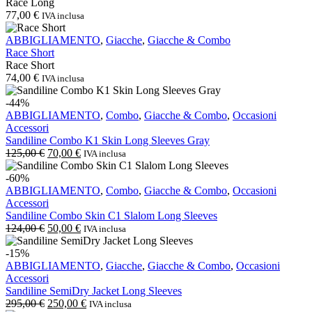
Race Long
77,00
€
IVA inclusa
Race
ABBIGLIAMENTO
,
Giacche
,
Giacche & Combo
Short
Race Short
Race Short
74,00
€
IVA inclusa
Sandiline
-44%
Combo
ABBIGLIAMENTO
,
Combo
,
Giacche & Combo
,
Occasioni
K1
Accessori
Skin
Sandiline Combo K1 Skin Long Sleeves Gray
Long
Il
Il
125,00
€
70,00
€
IVA inclusa
Sleeves
prezzo
prezzo
Gray
Sandiline
originale
attuale
-60%
Combo
era:
è:
ABBIGLIAMENTO
,
Combo
,
Giacche & Combo
,
Occasioni
Skin
125,00 €.
70,00 €.
Accessori
C1
Sandiline Combo Skin C1 Slalom Long Sleeves
Slalom
Il
Il
124,00
€
50,00
€
IVA inclusa
Long
prezzo
prezzo
Sleeves
Sandiline
originale
attuale
-15%
SemiDry
era:
è:
ABBIGLIAMENTO
,
Giacche
,
Giacche & Combo
,
Occasioni
Jacket
124,00 €.
50,00 €.
Accessori
Long
Sandiline SemiDry Jacket Long Sleeves
Sleeves
Il
Il
295,00
€
250,00
€
IVA inclusa