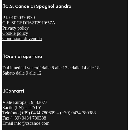

C.S. Canoe di Spagnol Sandro
P.I. 01050370939
C.F. SPGSDR62T29H657A
Privacy policy
Cookie policy
Condizioni di vendita

Orari di apertura
Dal lunedì al venerdì dalle 8 alle 12 e dalle 14 alle 18
Sabato dalle 9 alle 12

Contatti
Viale Europa, 19, 33077
Sacile (PN) – ITALY
Telefono (+39) 0434 780609 – (+39) 0434 780388
Fax (+39) 0434 780388
Email info@cscanoe.com