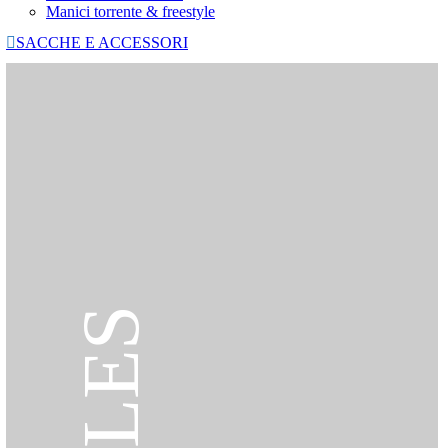
Manici torrente & freestyle

SACCHE E ACCESSORI
SALES