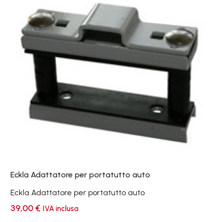
per
portatutto
auto
Eckla Adattatore per portatutto auto
Eckla Adattatore per portatutto auto
39,00
€
IVA inclusa