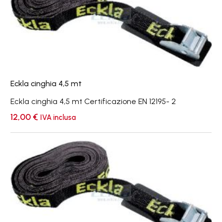
mt
Eckla cinghia 4,5 mt
Eckla cinghia 4,5 mt Certificazione EN 12195- 2
12,00
€
IVA inclusa
Eckla
cinghia
7
mt