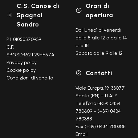
C.S. Canoe di
Orari di

Spagnol
apertura

Sandro
Dal lunedì al venerdì
dalle 8 alle 12 e dalle 14
P.I. 01050370939
alle 18
C.F.
Sabato dalle 9 alle 12
SPGSDR62T29H657A
Privacy policy
Cookie policy
Contatti

Condizioni di vendita
Viale Europa, 19, 33077
Sacile (PN) – ITALY
Telefono (+39) 0434
780609 – (+39) 0434
780388
Fax (+39) 0434 780388
Email