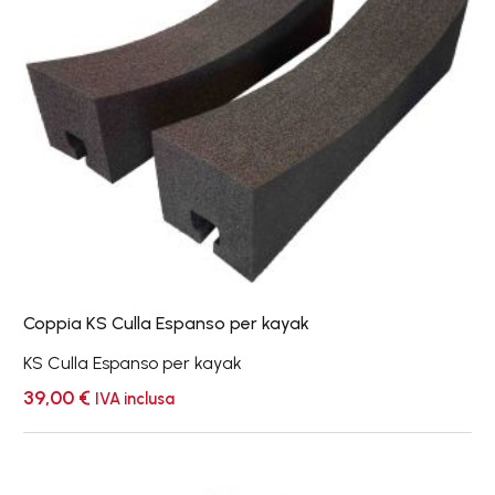
Culla
Espanso
per
kayak
Coppia KS Culla Espanso per kayak
KS Culla Espanso per kayak
39,00
€
IVA inclusa
Eckla
Adattatore