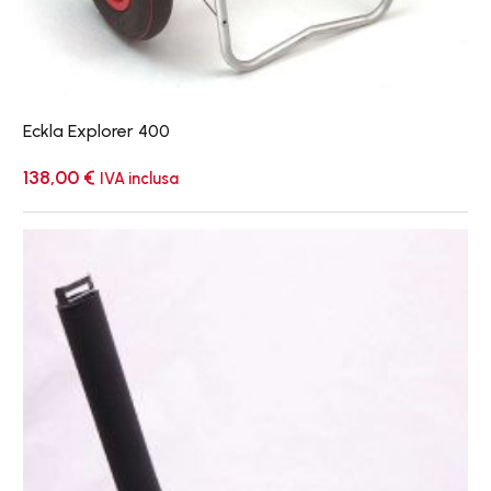
Eckla Explorer 400
138,00
€
IVA inclusa
Eckla
Portacanoe
Ovale
Acciaio
Inox
78951