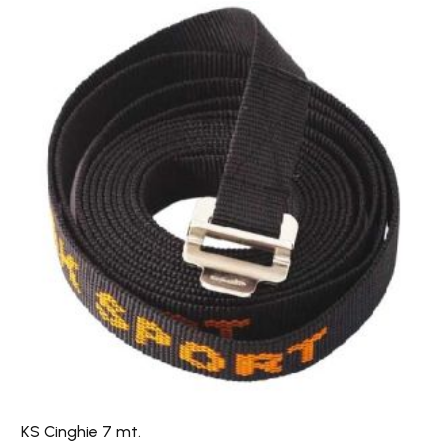
KS
Cinghie
7
mt.
KS Cinghie 7 mt.