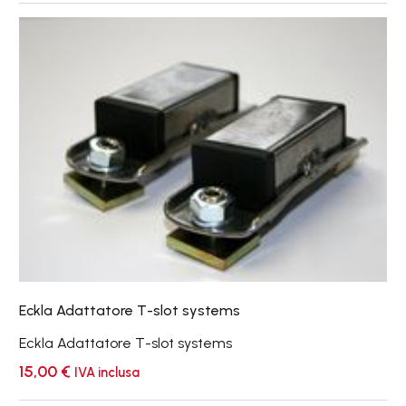
Eckla
Adattatore
T-
slot
systems
Eckla Adattatore T-slot systems
Eckla Adattatore T-slot systems
15,00
€
IVA inclusa