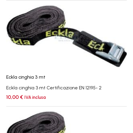
Eckla
cinghia
3
mt
Eckla cinghia 3 mt
Eckla cinghia 3 mt Certificazione EN 12195- 2
10,00
€
IVA inclusa
Eckla
cinghia
4,5