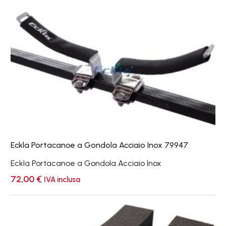
Eckla
Portacanoe
a
Gondola
Acciaio
Inox
79947
Eckla Portacanoe a Gondola Acciaio Inox 79947
Eckla Portacanoe a Gondola Acciaio Inox
72,00
€
IVA inclusa
Coppia
KS