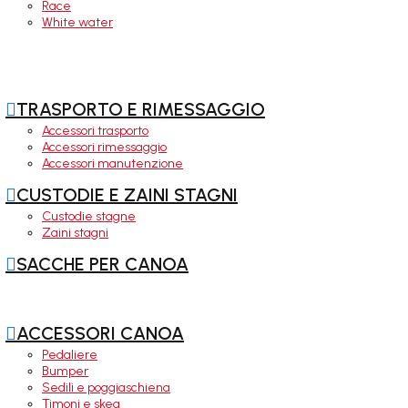
Race
White water

TRASPORTO E RIMESSAGGIO
Accessori trasporto
Accessori rimessaggio
Accessori manutenzione

CUSTODIE E ZAINI STAGNI
Custodie stagne
Zaini stagni

SACCHE PER CANOA

ACCESSORI CANOA
Pedaliere
Bumper
Sedili e poggiaschiena
Timoni e skeg