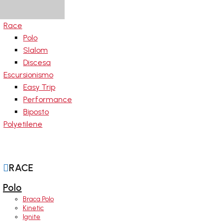
Race
Polo
Slalom
Discesa
Escursionismo
Easy Trip
Performance
Biposto
Polyetilene
aie

RACE
Polo
Braca Polo
Kinetic
Ignite