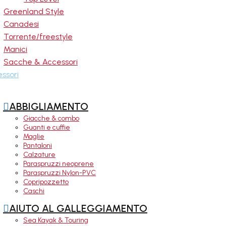
Greenland Style
Canadesi
Torrente/freestyle
Manici
Sacche & Accessori
ssori

ABBIGLIAMENTO
Giacche & combo
Guanti e cuffie
Maglie
Pantaloni
Calzature
Paraspruzzi neoprene
Paraspruzzi Nylon-PVC
Copripozzetto
Caschi

AIUTO AL GALLEGGIAMENTO
Sea Kayak & Touring