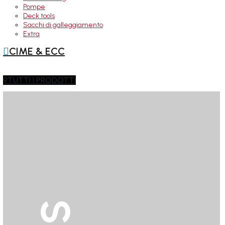
Pompe
Deck tools
Sacchi di galleggiamento
Extra

CIME & ECC
9
TUTTI I PRODOTTI