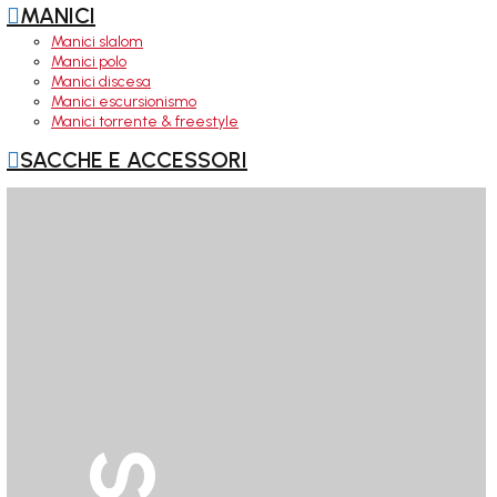

MANICI
Manici slalom
Manici polo
Manici discesa
Manici escursionismo
Manici torrente & freestyle

SACCHE E ACCESSORI