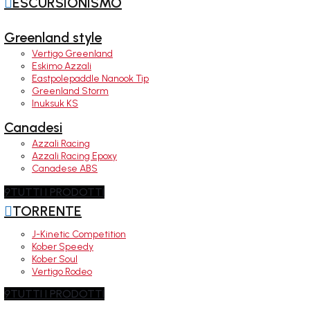

ESCURSIONISMO
Greenland style
Vertigo Greenland
Eskimo Azzali
Eastpolepaddle Nanook Tip
Greenland Storm
Inuksuk KS
Canadesi
Azzali Racing
Azzali Racing Epoxy
Canadese ABS
9
TUTTI I PRODOTTI

TORRENTE
J-Kinetic Competition
Kober Speedy
Kober Soul
Vertigo Rodeo
9
TUTTI I PRODOTTI