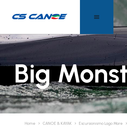
SLALOM
POLO
TUTTI I P
9
DISCESA
Big Mons
Home
CANOE & KAYAK
Escursionismo Lago Mare