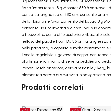
Big Monster 580: evoluzione del SK Monster 580, 
fisico “importante”. Big Monster 580 è seakayak da
carico. La lunghezza di 580 cm. consente una migl
della fluidità nell’avanzamento del kayak. Big Mon
consente un uso invernale o comunque in condizion
è il pozzetto, con profilo posteriore ribassato, s
nell’uso del paddle float. Da 85 cm la lunghezza
nella pagaiata, la coperta è molto rastremata e pri
il sedile regolabile, il gavone di poppa, con tapp
alla timoneria, monta di serie la pedaliera a pedal
Pocket Hatch anteriore, deriva retrattile(Skeg), b
elementari norme di sicurezza in navigazione, sono
Prodotti correlati
-10%
-22%