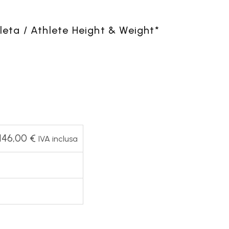
SALES
leta / Athlete Height & Weight
*
RODOTTI
OFFERTE
.146,00
€
IVA inclusa
VAI ALLA SEZIONE