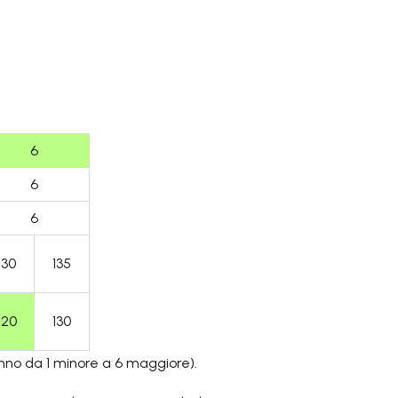
6
6
6
130
135
120
130
anno da 1 minore a 6 maggiore).