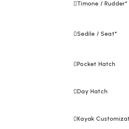
Timone / Rudder
*
Sedile / Seat
*
Pocket Hatch
RASPORTO E
ACCESS
Day Hatch

IMESSAGGIO
CANO
Kayak Customiza
CUSTODIE E
CIME & E
