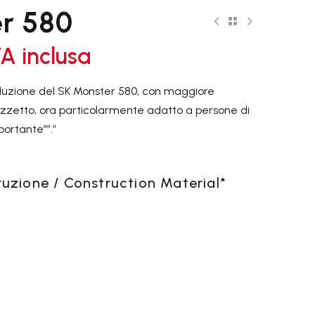
er 580
VA inclusa
oluzione del SK Monster 580, con maggiore
MANICI

ozzetto, ora particolarmente adatto a persone di
portante””.”
RODOTTI
SACCHE E
SALES

ruzione / Construction Material
*
ACCESSORI
OFFERTE