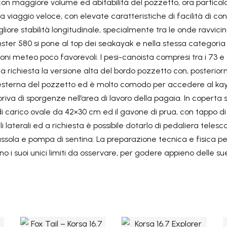
con maggiore volume ed abitabilità del pozzetto, ora partico
 viaggio veloce, con elevate caratteristiche di facilità di con
iore stabilità longitudinale, specialmente tra le onde ravvici
ster 580 si pone al top dei seakayak e nella stessa categoria 
i meteo poco favorevoli. I pesi-canoista compresi tra i 73 e 1
olo a richiesta la versione alta del bordo pozzetto con, poster
 esterna del pozzetto ed è molto comodo per accedere al kaya
va di sporgenze nell’area di lavoro della pagaia. In coperta so
o di carico ovale da 42×30 cm ed il gavone di prua, con tappo d
i laterali ed a richiesta è possibile dotarlo di pedaliera teles
ussola e pompa di sentina. La preparazione tecnica e fisica per
 i suoi unici limiti da osservare, per godere appieno delle su