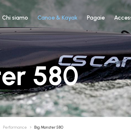
EASY TRIP
Chi siamo
Canoe & Kayak
Pagaie
Access
PERFORMANCE
TUTTI I P
RODOTTI
9
BIPOSTO
ter 580
Performance
Big Monster 580