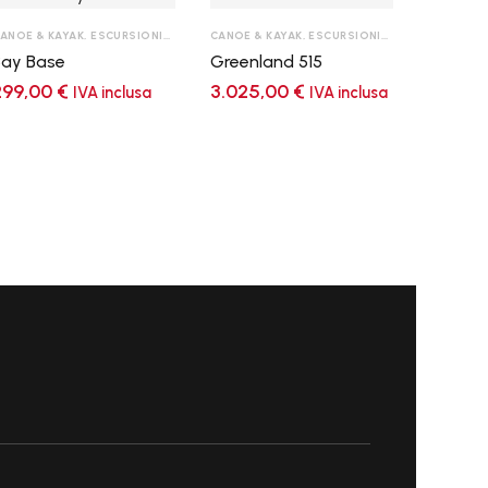
ANOE & KAYAK
,
ESCURSIONISMO POLYETILENE
CANOE & KAYAK
,
KAYAK POLYETILENE
,
ESCURSIONISMO LAGO MARE
,
SIT ON TOP K
,
Bay Base
Greenland 515
299,00
€
3.025,00
€
IVA inclusa
IVA inclusa