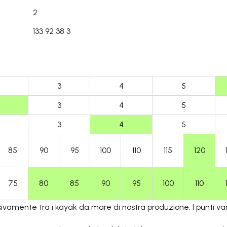
2
133 92 38 3
3
4
5
3
4
5
3
4
5
85
90
95
100
110
115
120
75
80
85
90
95
100
110
usivamente tra i kayak da mare di nostra produzione. I punti v