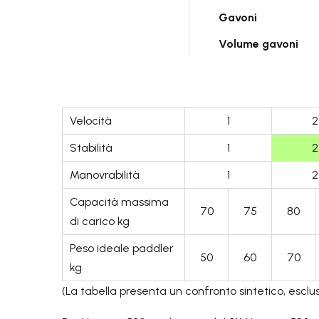
Gavoni
Volume gavoni
Velocità
1
2
Stabilità
1
2
Manovrabilità
1
2
Capacità massima
70
75
80
di carico kg
Peso ideale paddler
50
60
70
kg
(La tabella presenta un confronto sintetico, escl