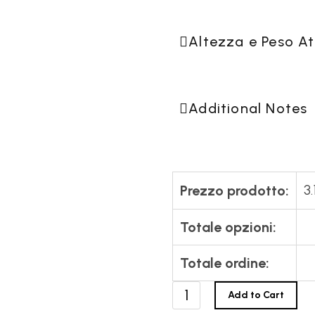
AINI STAGNI
Altezza e Peso At
TUTTI I P
9
SACCHE PER
Additional Notes
CANOA
3
Prezzo prodotto:
Totale opzioni:
Totale ordine:
Big
Add to Cart
Monster