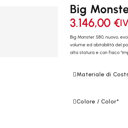
Big Monst
3.146,00
€
I
Big Monster 580, nuovo, ev
TORRENTE
ONISMO
ESCURSIONISMO


volume ed abitabilità del p
alta statura e con fisico “im
GREENLAND
TUTTI I P
9
Materiale di Cost
STYLE
CANADESI
Colore / Color
*
TUTTI I PRODOTTI
9