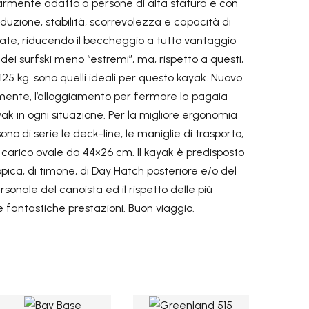
larmente adatto a persone di alta statura e con
duzione, stabilità, scorrevolezza e capacità di
nate, riducendo il beccheggio a tutto vantaggio
dei surfski meno “estremi”, ma, rispetto a questi,
25 kg. sono quelli ideali per questo kayak. Nuovo
iormente, l’alloggiamento per fermare la pagaia
k in ogni situazione. Per la migliore ergonomia
no di serie le deck-line, le maniglie di trasporto,
i carico ovale da 44×26 cm. Il kayak è predisposto
copica, di timone, di Day Hatch posteriore e/o del
sonale del canoista ed il rispetto delle più
e fantastiche prestazioni. Buon viaggio.