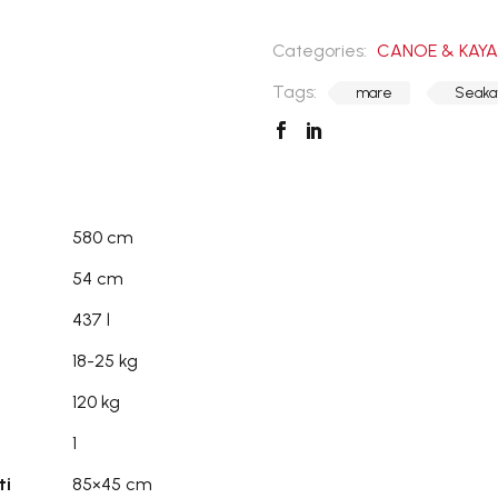
580
Categories:
CANOE & KAYA
quantità
Tags:
mare
Seaka
580 cm
54 cm
437 l
18-25 kg
120 kg
1
ti
85×45 cm