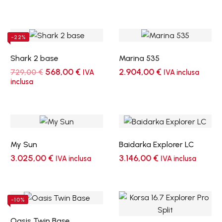
-22%
Shark 2 base
Marina 535
Il
Il
568,00
€
2.904,00
€
729,00
€
IVA
IVA inclusa
prezzo
prezzo
inclusa
originale
attuale
era:
è:
729,00 €.
568,00 €.
My Sun
Baidarka Explorer LC
3.025,00
€
3.146,00
€
IVA inclusa
IVA inclusa
-10%
Oasis Twin Base