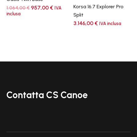
Korsa 16.7 Explorer Pro
Il
Il
957,00
€
1.064,00
€
IVA
prezzo
prezzo
inclusa
Split
originale
attuale
3.146,00
€
era:
è:
IVA inclusa
1.064,00 €.
957,00 €.
Contatta CS Canoe