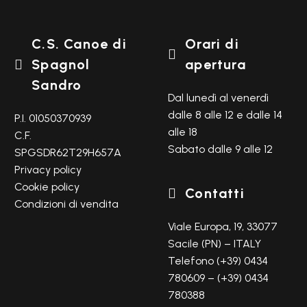
C.S. Canoe di
Orari di

Spagnol
apertura

Sandro
Dal lunedì al venerdì
dalle 8 alle 12 e dalle 14
P.I. 01050370939
alle 18
C.F.
Sabato dalle 9 alle 12
SPGSDR62T29H657A
Privacy policy
Cookie policy
Contatti

Condizioni di vendita
Viale Europa, 19, 33077
Sacile (PN) – ITALY
Telefono (+39) 0434
780609 – (+39) 0434
780388