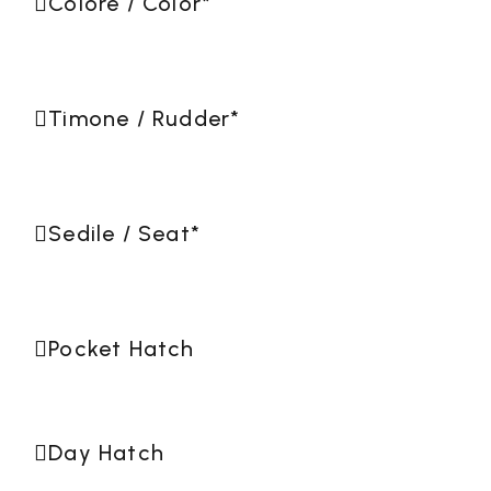
Colore / Color
*
Timone / Rudder
*
Sedile / Seat
*
Pocket Hatch
Day Hatch