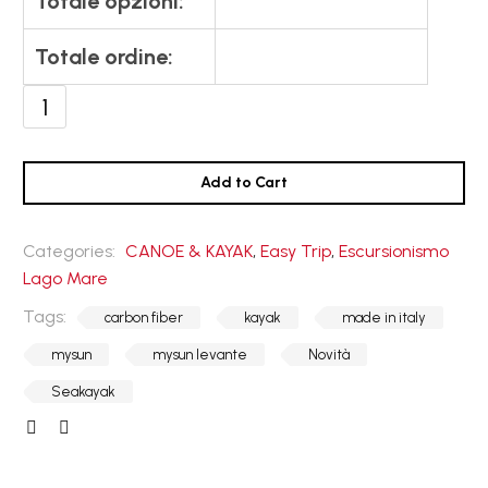
Totale opzioni:
Totale ordine:
My
Sun
Levante
quantità
Add to Cart
Categories:
CANOE & KAYAK
,
Easy Trip
,
Escursionismo
Lago Mare
Tags:
carbon fiber
kayak
made in italy
mysun
mysun levante
Novità
Seakayak