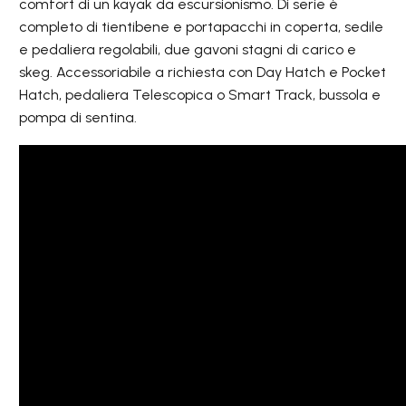
comfort di un kayak da escursionismo. Di serie è
completo di tientibene e portapacchi in coperta, sedile
e pedaliera regolabili, due gavoni stagni di carico e
skeg. Accessoriabile a richiesta con Day Hatch e Pocket
Hatch, pedaliera Telescopica o Smart Track, bussola e
pompa di sentina.