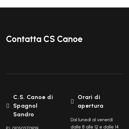
Contatta CS Canoe
C.S. Canoe di
Orari di

Spagnol
apertura

Sandro
Dal lunedì al venerdì
dalle 8 alle 12 e dalle 14
P.I. 01050370939