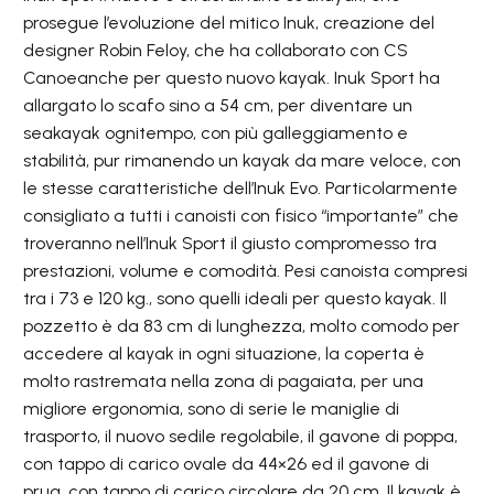
prosegue l’evoluzione del mitico Inuk, creazione del
designer Robin Feloy, che ha collaborato con CS
Canoeanche per questo nuovo kayak. Inuk Sport ha
allargato lo scafo sino a 54 cm, per diventare un
seakayak ognitempo, con più galleggiamento e
stabilità, pur rimanendo un kayak da mare veloce, con
le stesse caratteristiche dell’Inuk Evo. Particolarmente
consigliato a tutti i canoisti con fisico “importante” che
troveranno nell’Inuk Sport il giusto compromesso tra
prestazioni, volume e comodità. Pesi canoista compresi
tra i 73 e 120 kg., sono quelli ideali per questo kayak. Il
pozzetto è da 83 cm di lunghezza, molto comodo per
accedere al kayak in ogni situazione, la coperta è
molto rastremata nella zona di pagaiata, per una
migliore ergonomia, sono di serie le maniglie di
trasporto, il nuovo sedile regolabile, il gavone di poppa,
con tappo di carico ovale da 44×26 ed il gavone di
prua, con tappo di carico circolare da 20 cm. Il kayak è