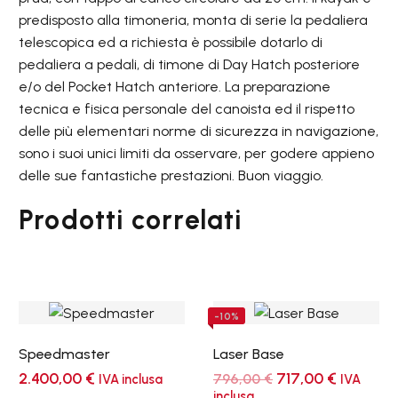
predisposto alla timoneria, monta di serie la pedaliera
telescopica ed a richiesta è possibile dotarlo di
pedaliera a pedali, di timone di Day Hatch posteriore
e/o del Pocket Hatch anteriore. La preparazione
tecnica e fisica personale del canoista ed il rispetto
delle più elementari norme di sicurezza in navigazione,
sono i suoi unici limiti da osservare, per godere appieno
delle sue fantastiche prestazioni. Buon viaggio.
Prodotti correlati
-10%
Speedmaster
Laser Base
Il
Il
2.400,00
€
717,00
€
796,00
€
IVA inclusa
IVA
prezzo
prezzo
inclusa