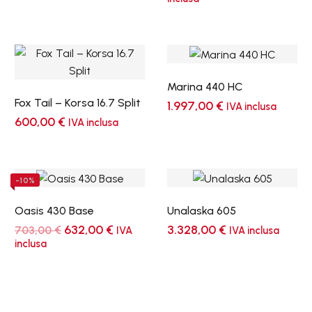
originale
attuale
era:
è:
796,00 €.
717,00 €
Marina 440 HC
Fox Tail – Korsa 16.7 Split
1.997,00
€
IVA inclusa
600,00
€
IVA inclusa
-10%
Oasis 430 Base
Unalaska 605
Il
Il
632,00
€
3.328,00
€
703,00
€
IVA
IVA inclusa
prezzo
prezzo
inclusa
originale
attuale
era:
è:
703,00 €.
632,00 €.