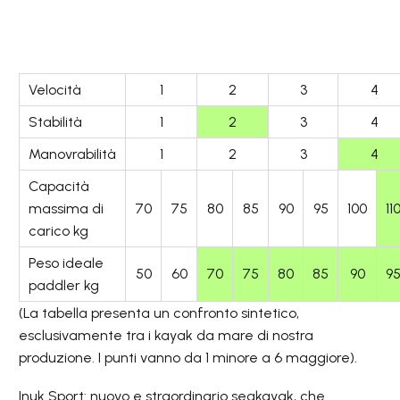
Velocità
1
2
3
4
Stabilità
1
2
3
4
Manovrabilità
1
2
3
4
Capacità
massima di
70
75
80
85
90
95
100
11
carico kg
Peso ideale
50
60
70
75
80
85
90
9
paddler kg
(La tabella presenta un confronto sintetico,
esclusivamente tra i kayak da mare di nostra
produzione. I punti vanno da 1 minore a 6 maggiore).
Inuk Sport: nuovo e straordinario seakayak, che