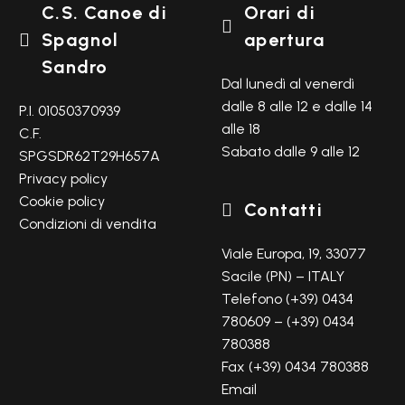
C.S. Canoe di
Orari di

Spagnol
apertura

Sandro
Dal lunedì al venerdì
dalle 8 alle 12 e dalle 14
P.I. 01050370939
alle 18
C.F.
Sabato dalle 9 alle 12
SPGSDR62T29H657A
Privacy policy
Cookie policy
Contatti

Condizioni di vendita
Viale Europa, 19, 33077
Sacile (PN) – ITALY
Telefono (+39) 0434
780609 – (+39) 0434
780388
Fax (+39) 0434 780388
Email