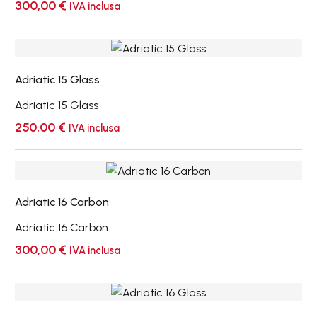
costruttiva nell’uso del composito di carbonio, per una
300,00
€
IVA inclusa
robusta pagaia dal peso di soli 700 grammi e con
manico divisibile, regolabile in lunghezza e sfasatura
Adriatic
delle pale, per soddisfare ogni stile di pagaiata.
15
Adriatic 15 Glass
Glass
Adriatic 15 Glass
250,00
€
IVA inclusa
Adriatic
16
Adriatic 16 Carbon
Carbon
Adriatic 16 Carbon
300,00
€
IVA inclusa
Adriatic
16