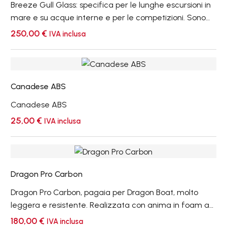
Breeze Gull Glass: specifica per le lunghe escursioni in
mare e su acque interne e per le competizioni. Sono
disponibili due diverse dimensioni delle pale, con
250,00
€
IVA inclusa
larghezza da 19 cm. e da 20,6 cm., realizzate in VTR
Prepreg-Epoxi, per delle ottime prestazioni, con un
Canadese
costo più contenuto. Manico in fibra, con diametri da 29
ABS
mm.
Canadese ABS
Canadese ABS
25,00
€
IVA inclusa
Dragon
Pro
Dragon Pro Carbon
Carbon
Dragon Pro Carbon, pagaia per Dragon Boat, molto
leggera e resistente. Realizzata con anima in foam ad
altissima densità, e carbonio puro. Completa di manico
180,00
€
IVA inclusa