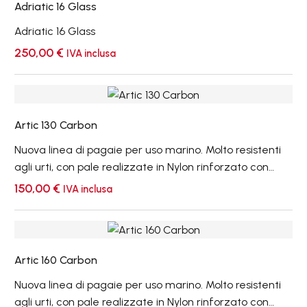
Adriatic 16 Glass
Glass
Adriatic 16 Glass
250,00
€
IVA inclusa
Artic
130
Artic 130 Carbon
Carbon
Nuova linea di pagaie per uso marino. Molto resistenti
agli urti, con pale realizzate in Nylon rinforzato con
Carbonio. Versione con pale da 130 mm ideali nell'uso
150,00
€
IVA inclusa
marino per tutte le escursioni più impegnative. Manici
con diametro da 29 mm in composito di Carbonio.
Artic
Versione con manico regolabile KS Joint + €60,00 a
160
richiesta.
Artic 160 Carbon
Carbon
Nuova linea di pagaie per uso marino. Molto resistenti
agli urti, con pale realizzate in Nylon rinforzato con