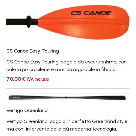
CS
Canoe
Easy
Touring
CS Canoe Easy Touring
CS Canoe Easy Touring: pagaia da escursionismo, con
pale in polipropilene e manico regolabile in fibra di
carbonio, adatta all’uso in mare e lago. Leggera,
70,00
€
IVA inclusa
confortevole ed indicata a chi desidera una pagaia
non troppo costosa, morbida, da usare nelle pagaiate
Vertigo
tranquille.
Greenland
Vertigo Greenland
Vertigo Greenland, pagaia in perfetto Greenland style,
ma con l’intervento della più moderna tecnologia