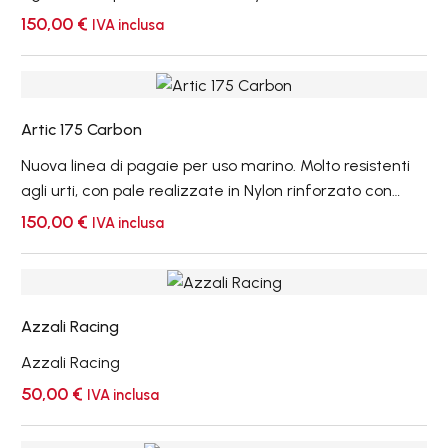
Carbonio. Versione con pale da 160 mm ideali nell’uso
150,00
€
IVA inclusa
marino e fluviale per tutte le escursioni anche le più
impegnative. Manici con diametro da 29 mm in
Artic
composito di Carbonio. Versione con manico regolabile
175
KS Joint + €60,00 a richiesta.
Artic 175 Carbon
Carbon
Nuova linea di pagaie per uso marino. Molto resistenti
agli urti, con pale realizzate in Nylon rinforzato con
Carbonio. Versione con pale da 160 mm ideali nell’uso
150,00
€
IVA inclusa
marino e fluviale per tutte le escursioni anche le più
impegnative. Manici con diametro da 29 mm in
Azzali
composito di Carbonio. Versione con manico regolabile
Racing
KS Joint + €60,00 a richiesta.
Azzali Racing
Azzali Racing
50,00
€
IVA inclusa