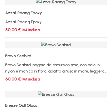
Azzali
Racing
Azzali Racing Epoxy
Epoxy
Azzali Racing Epoxy
80,00
€
IVA inclusa
Bravo
Seabird
Bravo Seabird
Bravo Seabird: pagaia da escursionismo, con pale in
nylon e manico in fibra, adatta all'uso in mare, leggera
e confortevole ed indicata a chi desidera una pagaia
60,00
€
IVA inclusa
non troppo costosa, morbida, da usare nelle tranquille
pagaiate, anche su lunghe distanze.
Breeze
Gull
Breeze Gull Glass
Glass