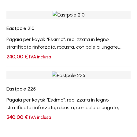
regolabile.
Eastpole
210
Eastpole 210
Pagaia per kayak "Eskimo", realizzata in legno
stratificato rinforzato, robusta, con pale allungate,
specifiche per pagaiare sulle lunghe distanze, ideale
240,00
€
IVA inclusa
nell'uso marino, utilizzando un sea kayak. Disponibile in
lunghezza 240 cm. Prezzo in offerta, già scontato.
Eastpole
225
Eastpole 225
Pagaia per kayak "Eskimo", realizzata in legno
stratificato rinforzato, robusta, con pale allungate,
specifiche per pagaiare sulle lunghe distanze, ideale
240,00
€
IVA inclusa
nell'uso marino, utilizzando un sea kayak. Disponibile in
lunghezza 240 cm. Prezzo in offerta, già scontato.