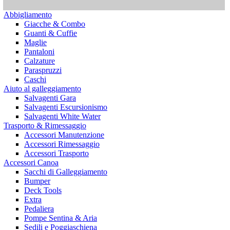
Abbigliamento
Giacche & Combo
Guanti & Cuffie
Maglie
Pantaloni
Calzature
Paraspruzzi
Caschi
Aiuto al galleggiamento
Salvagenti Gara
Salvagenti Escursionismo
Salvagenti White Water
Trasporto & Rimessaggio
Accessori Manutenzione
Accessori Rimessaggio
Accessori Trasporto
Accessori Canoa
Sacchi di Galleggiamento
Bumper
Deck Tools
Extra
Pedaliera
Pompe Sentina & Aria
Sedili e Poggiaschiena