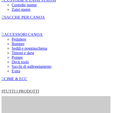

CUSTODIE E ZAINI STAGNI
Custodie stagne
Zaini stagni

SACCHE PER CANOA

ACCESSORI CANOA
Pedaliere
Bumper
Sedili e poggiaschiena
Timoni e skeg
Pompe
Deck tools
Sacchi di galleggiamento
Extra

CIME & ECC
9
TUTTI I PRODOTTI