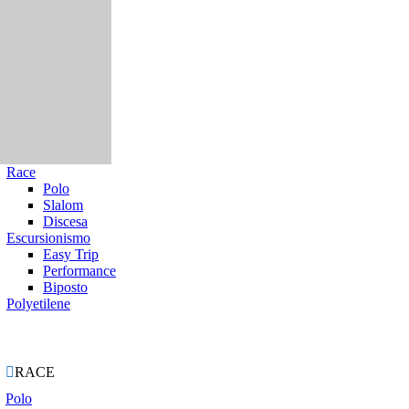
Race
Polo
Slalom
Discesa
Escursionismo
Easy Trip
Performance
Biposto
Polyetilene
ie

RACE
Polo