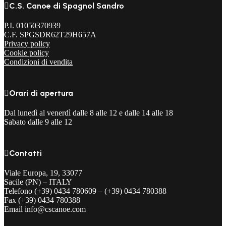

C.S. Canoe di Spagnol Sandro
P.I. 01050370939
C.F. SPGSDR62T29H657A
Privacy policy
Cookie policy
Condizioni di vendita

Orari di apertura
Dal lunedì al venerdì dalle 8 alle 12 e dalle 14 alle 18
Sabato dalle 9 alle 12

Contatti
Viale Europa, 19, 33077
Sacile (PN) – ITALY
Telefono (+39) 0434 780609 – (+39) 0434 780388
Fax (+39) 0434 780388
Email info@cscanoe.com