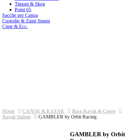
Timoni & Skeg
Point 65
Sacche per Canoa
Custodie & Zaini Stagni
Cime & Ecc.
sioni
tti
GAMBLER by Orbit Racing
Home
CANOE & KAYAK
Race Kayak & Canoe
Kayak Slalom
GAMBLER by Orbit Racing
GAMBLER by Orbit