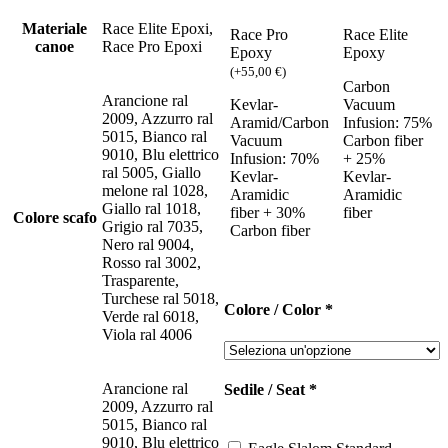
Materiale
Race Elite Epoxi,
Race Pro
Race Elite
canoe
Race Pro Epoxi
Epoxy
Epoxy
(
+
55,00
€
)
Carbon
Arancione ral
Kevlar-
Vacuum
2009, Azzurro ral
Aramid/Carbon
Infusion: 75%
5015, Bianco ral
Vacuum
Carbon fiber
9010, Blu elettrico
Infusion: 70%
+ 25%
ral 5005, Giallo
Kevlar-
Kevlar-
melone ral 1028,
Aramidic
Aramidic
Giallo ral 1018,
fiber + 30%
fiber
Colore scafo
Grigio ral 7035,
Carbon fiber
Nero ral 9004,
Rosso ral 3002,
Trasparente,
Turchese ral 5018,
Colore / Color
*
Verde ral 6018,
Viola ral 4006
Arancione ral
Sedile / Seat
*
2009, Azzurro ral
5015, Bianco ral
9010, Blu elettrico