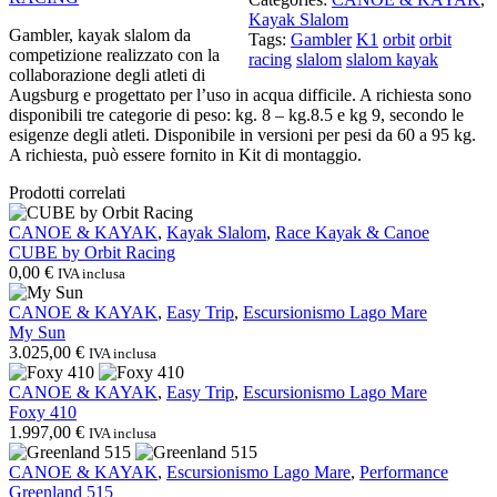
Racing
Kayak Slalom
quantità
Gambler, kayak slalom da
Tags:
Gambler
K1
orbit
orbit
competizione realizzato con la
racing
slalom
slalom kayak
collaborazione degli atleti di
Augsburg e progettato per l’uso in acqua difficile. A richiesta sono
disponibili tre categorie di peso: kg. 8 – kg.8.5 e kg 9, secondo le
esigenze degli atleti. Disponibile in versioni per pesi da 60 a 95 kg.
A richiesta, può essere fornito in Kit di montaggio.
Prodotti correlati
CUBE
CANOE & KAYAK
,
Kayak Slalom
,
Race Kayak & Canoe
by
CUBE by Orbit Racing
Orbit
0,00
€
IVA inclusa
Racing
My
CANOE & KAYAK
,
Easy Trip
,
Escursionismo Lago Mare
Sun
My Sun
3.025,00
€
IVA inclusa
Foxy
CANOE & KAYAK
,
Easy Trip
,
Escursionismo Lago Mare
410
Foxy 410
1.997,00
€
IVA inclusa
Greenland
CANOE & KAYAK
,
Escursionismo Lago Mare
,
Performance
515
Greenland 515