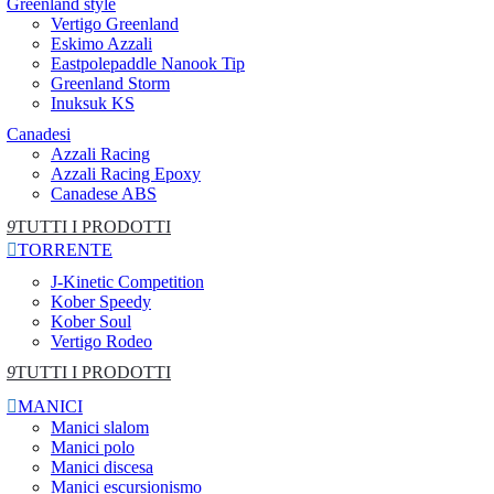
Greenland style
Vertigo Greenland
Eskimo Azzali
Eastpolepaddle Nanook Tip
Greenland Storm
Inuksuk KS
Canadesi
Azzali Racing
Azzali Racing Epoxy
Canadese ABS
9
TUTTI I PRODOTTI

TORRENTE
J-Kinetic Competition
Kober Speedy
Kober Soul
Vertigo Rodeo
9
TUTTI I PRODOTTI

MANICI
Manici slalom
Manici polo
Manici discesa
Manici escursionismo