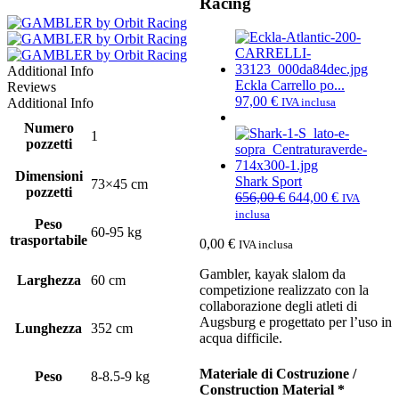
Racing
Additional Info
Eckla Carrello po...
Reviews
97,00
€
Additional Info
IVA inclusa
Numero
1
pozzetti
Dimensioni
Shark Sport
73×45 cm
pozzetti
Il
Il
656,00
€
644,00
€
IVA
prezzo
prezzo
inclusa
Peso
originale
attuale
60-95 kg
trasportabile
0,00
€
era:
è:
IVA inclusa
656,00 €.
644,00 €.
Gambler, kayak slalom da
Larghezza
60 cm
competizione realizzato con la
collaborazione degli atleti di
Augsburg e progettato per l’uso in
Lunghezza
352 cm
acqua difficile.
Materiale di Costruzione /
Peso
8-8.5-9 kg
Construction Material
*