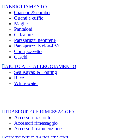

ABBIGLIAMENTO
Giacche & combo
Guanti e cuffie
Maglie
Pantaloni
Calzature
Paraspruzzi neoprene
Paraspruzzi Nylon-PVC
Copripozzetto
Caschi

AIUTO AL GALLEGGIAMENTO
Sea Kayak & Touring
Race
White water

TRASPORTO E RIMESSAGGIO
Accessori trasporto
Accessori rimessaggio
Accessori manutenzione