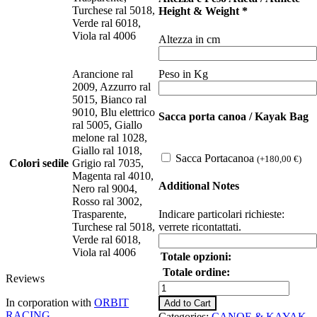
Turchese ral 5018,
Height & Weight
*
Verde ral 6018,
Viola ral 4006
Altezza in cm
Peso in Kg
Arancione ral
2009, Azzurro ral
5015, Bianco ral
9010, Blu elettrico
Sacca porta canoa / Kayak Bag
ral 5005, Giallo
melone ral 1028,
Giallo ral 1018,
Sacca Portacanoa
(
+
180,00
€
)
Colori sedile
Grigio ral 7035,
Magenta ral 4010,
Additional Notes
Nero ral 9004,
Rosso ral 3002,
Indicare particolari richieste:
Trasparente,
verrete ricontattati.
Turchese ral 5018,
Verde ral 6018,
Viola ral 4006
Totale opzioni:
Totale ordine:
Reviews
GAMBLER
by
In corporation with
ORBIT
Add to Cart
Orbit
RACING
Categories:
CANOE & KAYAK
,