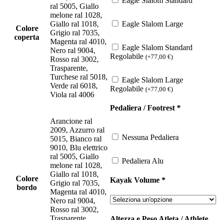
Eagle Slalom Standard
ral 5005, Giallo
melone ral 1028,
Giallo ral 1018,
Eagle Slalom Large
Colore
Grigio ral 7035,
coperta
Magenta ral 4010,
Eagle Slalom Standard
Nero ral 9004,
Regolabile
(
+
77,00
€
)
Rosso ral 3002,
Trasparente,
Turchese ral 5018,
Eagle Slalom Large
Verde ral 6018,
Regolabile
(
+
77,00
€
)
Viola ral 4006
Pedaliera / Footrest
*
Arancione ral
2009, Azzurro ral
Nessuna Pedaliera
5015, Bianco ral
9010, Blu elettrico
ral 5005, Giallo
Pedaliera Alu
melone ral 1028,
Giallo ral 1018,
Colore
Kayak Volume
*
Grigio ral 7035,
bordo
Magenta ral 4010,
Nero ral 9004,
Rosso ral 3002,
Trasparente,
Altezza e Peso Atleta / Athlete