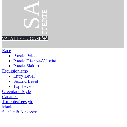
OFFERTE
VAI ALLE OCCASIONI
Race
Pagaie Polo
Pagaie Discesa-Velocità
Pagaia Slalom
Escursionismo
Entry Level
Second Level
Top Level
Greenland Style
Canadesi
Torrente/freestyle
Manici
Sacche & Accessori
ssori