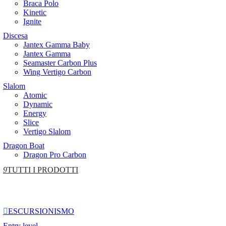
Braca Polo
Kinetic
Ignite
Discesa
Jantex Gamma Baby
Jantex Gamma
Seamaster Carbon Plus
Wing Vertigo Carbon
Slalom
Atomic
Dynamic
Energy
Slice
Vertigo Slalom
Dragon Boat
Dragon Pro Carbon
9
TUTTI I PRODOTTI

ESCURSIONISMO
Entry level