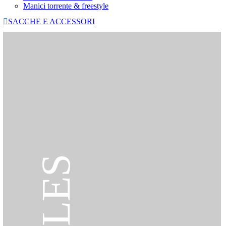
Manici torrente & freestyle

SACCHE E ACCESSORI
SALES