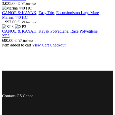
3.025,00
€
IVA inclusa
Marina
CANOE & KAYAK
,
Easy Trip
,
Escursionismo Lago Mare
440
Marina 440 HC
HC
1.997,00
€
IVA inclusa
XP3
CANOE & KAYAK
,
Kayak Polyetilene
,
Race Polyetilene
XP3
690,00
€
IVA inclusa
Item added to cart
View Cart
Checkout
Contatta CS Canoe