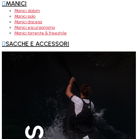

MANICI
Manici slalom
Manici polo
Manici discesa
Manici escursionismo
Manici torrente & freestyle

SACCHE E ACCESSORI