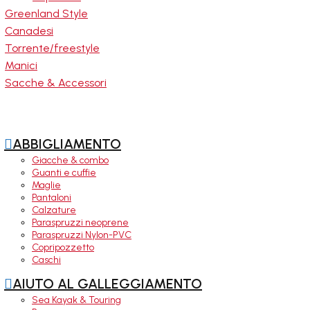
Greenland Style
Canadesi
Torrente/freestyle
Manici
Sacche & Accessori
ssori

ABBIGLIAMENTO
Giacche & combo
Guanti e cuffie
Maglie
Pantaloni
Calzature
Paraspruzzi neoprene
Paraspruzzi Nylon-PVC
Copripozzetto
Caschi

AIUTO AL GALLEGGIAMENTO
Sea Kayak & Touring