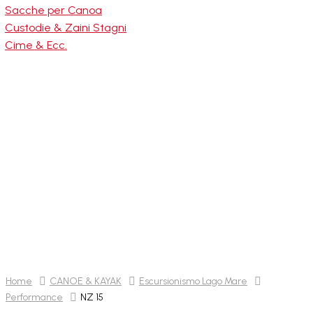
Sacche per Canoa
Custodie & Zaini Stagni
Cime & Ecc.
sioni
atti
NZ 15
Home
CANOE & KAYAK
Escursionismo Lago Mare
Performance
NZ 15