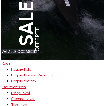
SALES
OFFERTE
VAI ALLE OCCASIONI
Race
Pagaie Polo
Pagaie Discesa-Velocità
Pagaia Slalom
Escursionismo
Entry Level
Second Level
Top Level