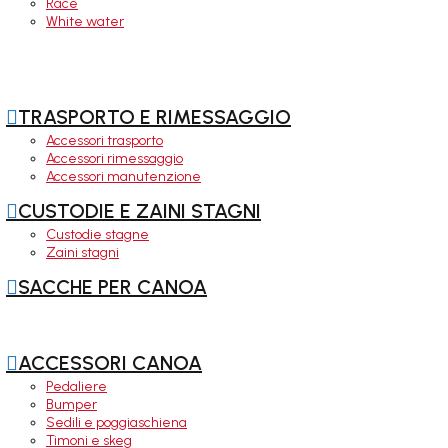
Race
White water

TRASPORTO E RIMESSAGGIO
Accessori trasporto
Accessori rimessaggio
Accessori manutenzione

CUSTODIE E ZAINI STAGNI
Custodie stagne
Zaini stagni

SACCHE PER CANOA

ACCESSORI CANOA
Pedaliere
Bumper
Sedili e poggiaschiena
Timoni e skeg