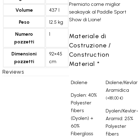
Premiato come miglior
Volume
437 l
seakayak al Paddle Sport
Show di Lione!
Peso
12.5 kg
Numero
1
Materiale di
pozzetti
Costruzione /
Dimensioni
92×45
Construction
pozzetti
cm
Material
*
Reviews
Diolene
Diolene/Kevlar
Aramidica
Dyolen: 40%
(
+
181,00
€
)
Polyester
fibers
Dyolen/Kevlar
(Dyolen) +
Aramid: 25%
60%
Polyester
Fiberglass
fibers