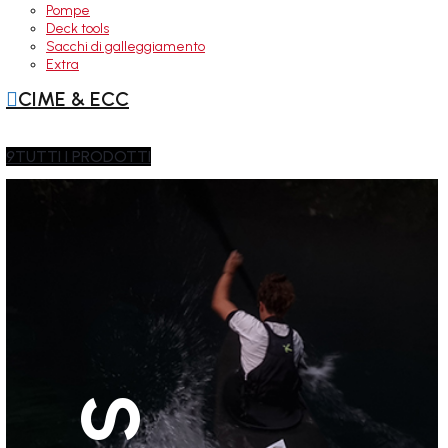
Pompe
Deck tools
Sacchi di galleggiamento
Extra

CIME & ECC
9
TUTTI I PRODOTTI