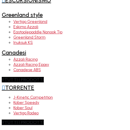

ESCURSIONISMO
Greenland style
Vertigo Greenland
Eskimo Azzali
Eastpolepaddle Nanook Tip
Greenland Storm
Inuksuk KS
Canadesi
Azzali Racing
Azzali Racing Epoxy
Canadese ABS
9
TUTTI I PRODOTTI

TORRENTE
J-Kinetic Competition
Kober Speedy
Kober Soul
Vertigo Rodeo
9
TUTTI I PRODOTTI