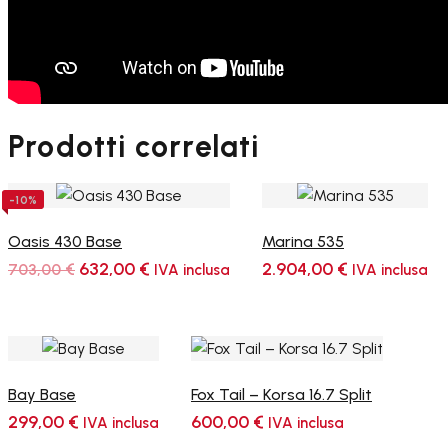
Prodotti correlati
-10%
Oasis 430 Base
Marina 535
Il
Il
632,00
€
2.904,00
€
703,00
€
IVA inclusa
IVA inclusa
prezzo
prezzo
originale
attuale
era:
è:
703,00 €.
632,00 €.
Bay Base
Fox Tail – Korsa 16.7 Split
299,00
€
600,00
€
IVA inclusa
IVA inclusa