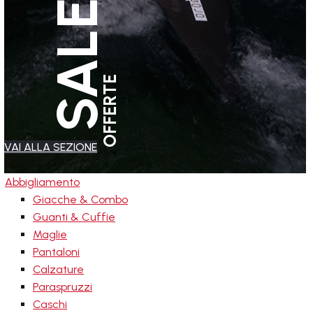
SALES
OFFERTE
VAI ALLA SEZIONE
Abbigliamento
Giacche & Combo
Guanti & Cuffie
Maglie
Pantaloni
Calzature
Paraspruzzi
Caschi