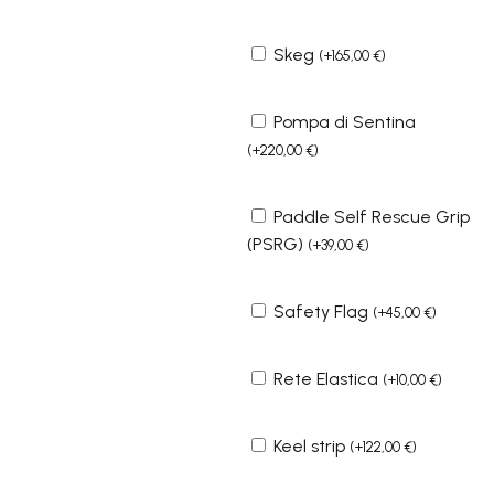
Skeg
(
+
165,00
€
)
Pompa di Sentina
(
+
220,00
€
)
Paddle Self Rescue Grip
(PSRG)
(
+
39,00
€
)
Safety Flag
(
+
45,00
€
)
Rete Elastica
(
+
10,00
€
)
Keel strip
(
+
122,00
€
)