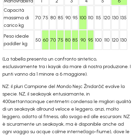
Manovrabilità
1
2
3
4
5
6
Capacità
massima di
70
75
80
85
90
95
100
110
115
120
130
135
carico kg
Peso ideale
50
60
70
75
80
85
90
95
100
110
120
130
paddler kg
(La tabella presenta un confronto sintetico,
esclusivamente tra i kayak da mare di nostra produzione. I
punti vanno da 1 minore a 6 maggiore).
NZ: il pluri Campione del Mondo Nejc Žnidarčič evolve la
specie. NZ, il seakayak entusiamante, in
400settantacinque centimetri condensa le migliori qualità
di un seakayak allround veloce e leggero, anzi, molto
leggero, adatto al fitness, allo svago ed alle escursioni. NZ
è sicuramente un seakayak, ma è disponibile anche ad
ogni viaggio su acque calme interne(lago-fiume), dove le