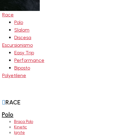
Race
Polo
Slalom
Discesa
Escursionismo
Easy Trip
Performance
Biposto
Polyetilene
aie

RACE
Polo
Braca Polo
Kinetic
Ignite