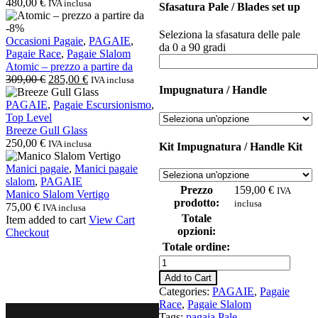
480,00
€
IVA inclusa
Sfasatura Pale / Blades set up
Atomic
-8%
Seleziona la sfasatura delle pale
–
Occasioni Pagaie
,
PAGAIE
,
da 0 a 90 gradi
prezzo
Pagaie Race
,
Pagaie Slalom
a
Atomic – prezzo a partire da
partire
Il
Il
309,00
€
285,00
€
IVA inclusa
Impugnatura / Handle
da
prezzo
prezzo
Breeze
originale
attuale
PAGAIE
,
Pagaie Escursionismo
,
Gull
era:
è:
Top Level
Glass
309,00 €.
285,00 €.
Breeze Gull Glass
250,00
€
IVA inclusa
Kit Impugnatura / Handle Kit
Manico
Manici pagaie
,
Manici pagaie
Slalom
slalom
,
PAGAIE
Prezzo
159,00
€
IVA
Vertigo
Manico Slalom Vertigo
prodotto:
inclusa
75,00
€
IVA inclusa
Totale
Item added to cart
View Cart
opzioni:
Checkout
Totale ordine:
Pala
Slice
Add to Cart
C1
Categories:
PAGAIE
,
Pagaie
-
Race
,
Pagaie Slalom
prezzo
Tags:
pagaia
Pale