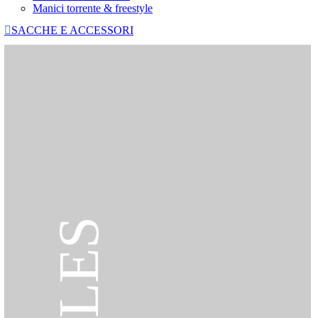
Manici torrente & freestyle

SACCHE E ACCESSORI
SALES