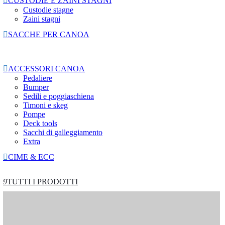

CUSTODIE E ZAINI STAGNI
Custodie stagne
Zaini stagni

SACCHE PER CANOA

ACCESSORI CANOA
Pedaliere
Bumper
Sedili e poggiaschiena
Timoni e skeg
Pompe
Deck tools
Sacchi di galleggiamento
Extra

CIME & ECC
9
TUTTI I PRODOTTI