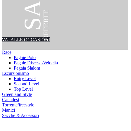
OFFERTE
VAI ALLE OCCASIONI
Race
Pagaie Polo
Pagaie Discesa-Velocità
Pagaia Slalom
Escursionismo
Entry Level
Second Level
Top Level
Greenland Style
Canadesi
Torrente/freestyle
Manici
Sacche & Accessori
ssori