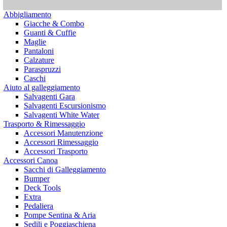
Abbigliamento
Giacche & Combo
Guanti & Cuffie
Maglie
Pantaloni
Calzature
Paraspruzzi
Caschi
Aiuto al galleggiamento
Salvagenti Gara
Salvagenti Escursionismo
Salvagenti White Water
Trasporto & Rimessaggio
Accessori Manutenzione
Accessori Rimessaggio
Accessori Trasporto
Accessori Canoa
Sacchi di Galleggiamento
Bumper
Deck Tools
Extra
Pedaliera
Pompe Sentina & Aria
Sedili e Poggiaschiena