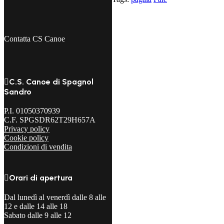
a
partire
da
quantità
Contatta CS Canoe

C.S. Canoe di Spagnol
Sandro
P.I. 01050370939
C.F. SPGSDR62T29H657A
Privacy policy
Cookie policy
Condizioni di vendita

Orari di apertura
Dal lunedì al venerdì dalle 8 alle
12 e dalle 14 alle 18
Sabato dalle 9 alle 12