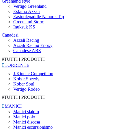
Greenland style
Vertigo Greenland
Eskimo Azzali
Eastpolepaddle Nanook Tip
Greenland Storm
Inuksuk KS
Canadesi
Azzali Racing
Azzali Racing Epoxy
Canadese ABS
9
TUTTI I PRODOTTI

TORRENTE
J-Kinetic Competition
Kober Speedy
Kober Soul
Vertigo Rodeo
9
TUTTI I PRODOTTI

MANICI
Manici slalom
Manici polo
Manici discesa
Manici escursionismo