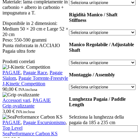
Materiale: lama completamente in
carbonio + albero in carbonio +
impugnatura a T.
Rigidità Manico / Shaft
Stiffness
Disponibile in 2 dimensioni:
Medium 50 × 20 cm e Large 52 ×
20 cm
Peso: 550-590 grammi
Manico Regolabile / Adjustable
Punta rinforzata in ACCIAIO
Shaft
Pagaia ultra forte
Prodotti correlati
J-
PAGAIE
,
Pagaie Race
,
Pagaie
Montaggio / Assembly
Kinetic
Slalom
,
Pagaie Torrente-Freestyle
Competition
J-Kinetic Competition
90,00
€
IVA inclusa
Lunghezza Pagaia / Paddle
Grip
Accessori vari
,
PAGAIE
Length
ovalizzante
Grip ovalizzante
3,00
€
IVA inclusa
Seleziona la lunghezza della
SeaPerformance
pagaia da 185 a 235 cm
PAGAIE
,
Pagaie Escursionismo
,
Carbon
Top Level
KS
SeaPerformance Carbon KS