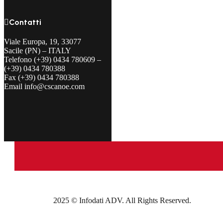

Contatti
Viale Europa, 19, 33077
Sacile (PN) – ITALY
Telefono (+39) 0434 780609 –
(+39) 0434 780388
Fax (+39) 0434 780388
Email info@cscanoe.com
2025 © Infodati ADV. All Rights Reserved.