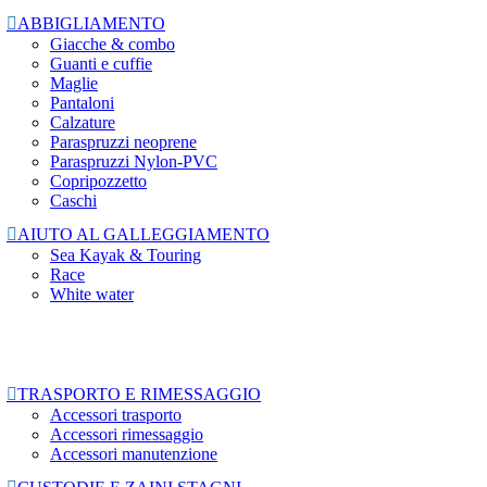

ABBIGLIAMENTO
Giacche & combo
Guanti e cuffie
Maglie
Pantaloni
Calzature
Paraspruzzi neoprene
Paraspruzzi Nylon-PVC
Copripozzetto
Caschi

AIUTO AL GALLEGGIAMENTO
Sea Kayak & Touring
Race
White water

TRASPORTO E RIMESSAGGIO
Accessori trasporto
Accessori rimessaggio
Accessori manutenzione