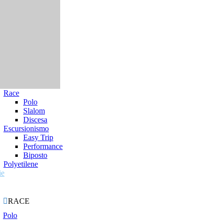
Race
Polo
Slalom
Discesa
Escursionismo
Easy Trip
Performance
Biposto
Polyetilene
ie

RACE
Polo