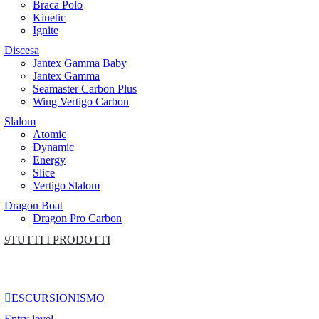
Braca Polo
Kinetic
Ignite
Discesa
Jantex Gamma Baby
Jantex Gamma
Seamaster Carbon Plus
Wing Vertigo Carbon
Slalom
Atomic
Dynamic
Energy
Slice
Vertigo Slalom
Dragon Boat
Dragon Pro Carbon
9
TUTTI I PRODOTTI

ESCURSIONISMO
Entry level