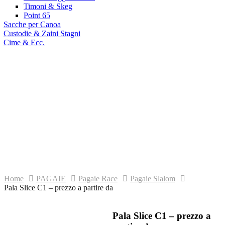
Timoni & Skeg
Point 65
Sacche per Canoa
Custodie & Zaini Stagni
Cime & Ecc.
sioni
tti
Pala Slice C1 – prezzo a partire da
Home
PAGAIE
Pagaie Race
Pagaie Slalom
Pala Slice C1 – prezzo a partire da
Pala Slice C1 – prezzo a