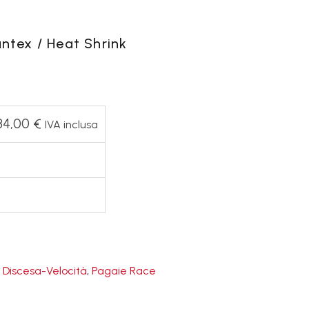
antex / Heat Shrink
84,00
€
IVA inclusa
 Discesa-Velocità
,
Pagaie Race