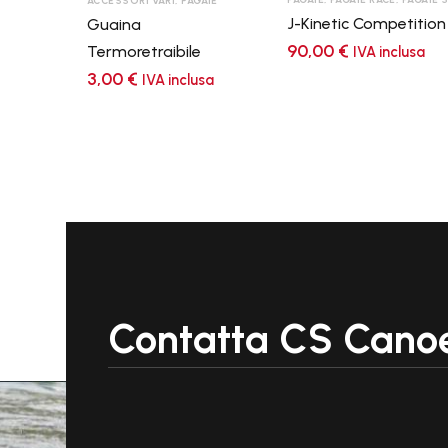
ACCESSORI VARI
,
PAGAIE
J-Kinetic Competition
Guaina
90,00
€
Termoretraibile
IVA inclusa
3,00
€
IVA inclusa
Contatta CS Cano