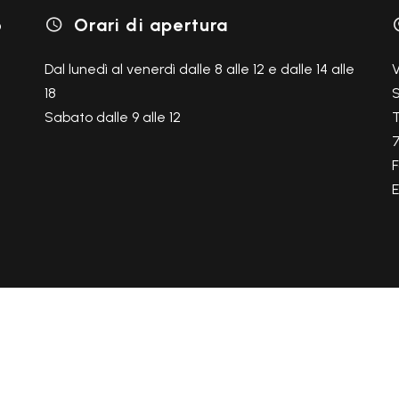
o
Orari di apertura

Dal lunedì al venerdì dalle 8 alle 12 e dalle 14 alle
V
18
S
Sabato dalle 9 alle 12
T
F