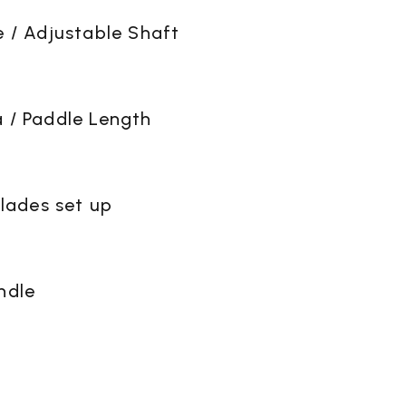
SALES
 / Adjustable Shaft
RODOTTI
OFFERTE
 / Paddle Length
Blades set up
VAI ALLA SEZIONE
ndle