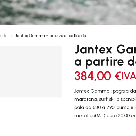
cità
Jantex Gamma – prezzo a partire da
TORRENTE
ONISMO
ESCURSIONISMO


Jantex Ga
a partire 
GREENLAND
TUTTI I P
9
384,00
€
IVA
STYLE
Jantex Gamma : pagaia da c
maratona, surf ski; disponibi
CANADESI
pala da 680 a 790, puntale ri
metallico(MT) euro 20.00 ed
TUTTI I PRODOTTI
9