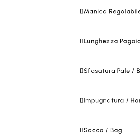
AINI STAGNI
Manico Regolabile
TUTTI I P
9
SACCHE PER
Lunghezza Pagaia
CANOA
Sfasatura Pale / 
Impugnatura / Ha
Sacca / Bag