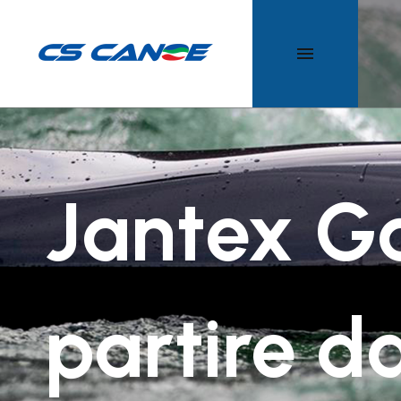
SLALOM
POLO
TUTTI I P
9
DISCESA
Jantex G
partire d