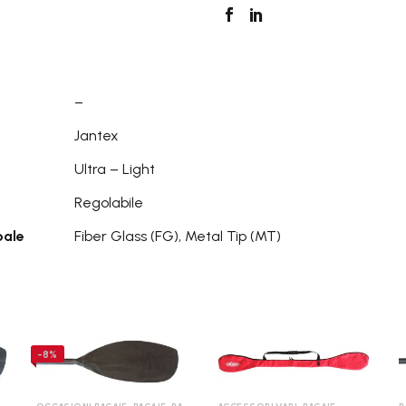
–
Jantex
Ultra – Light
Regolabile
pale
Fiber Glass (FG), Metal Tip (MT)
-8%
M
,
PAGAIE TORRENTE-FREESTYLE