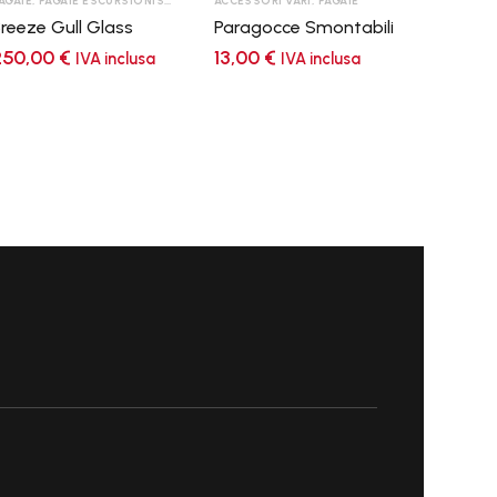
AGAIE
,
PAGAIE ESCURSIONISMO
,
TOP LEVEL
ACCESSORI VARI
,
PAGAIE
reeze Gull Glass
Paragocce Smontabili
250,00
€
13,00
€
IVA inclusa
IVA inclusa