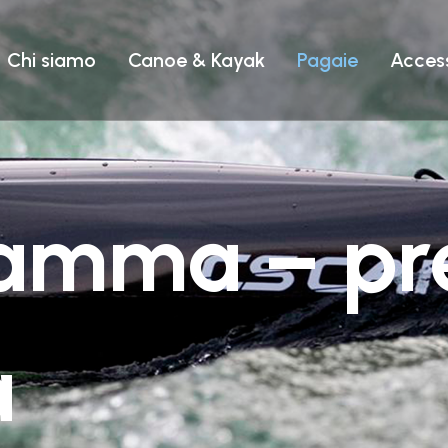
EASY TRIP
Chi siamo
Canoe & Kayak
Pagaie
Access
PERFORMANCE
TUTTI I P
RODOTTI
9
BIPOSTO
amma – pr
a