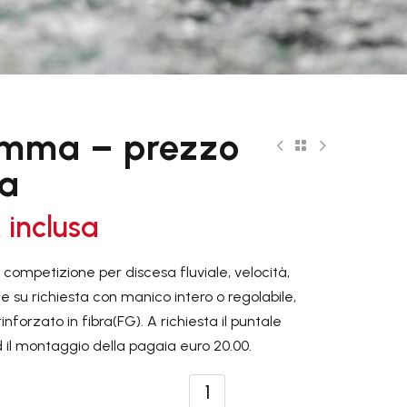
MANICI

mma – prezzo
da
RODOTTI
SACCHE E
SALES

 inclusa
ACCESSORI
ompetizione per discesa fluviale, velocità,
le su richiesta con manico intero o regolabile,
nforzato in fibra(FG). A richiesta il puntale
OFFERTE
 il montaggio della pagaia euro 20.00.
Jantex