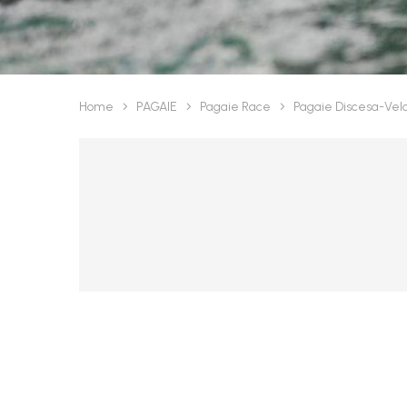
Home
PAGAIE
Pagaie Race
Pagaie Discesa-Velo
RACE

ESCURSI

POLO
ENTRY
LEVEL
DISCESA
SECOND
SLALOM
LEVEL
DRAGON