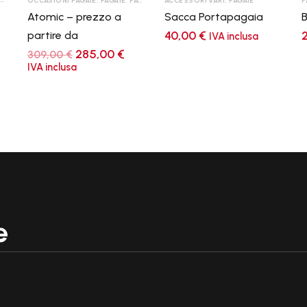
OCCASIONI PAGAIE
,
PAGAIE
,
PAGAIE RACE
ACCESSORI VARI
,
PAGAIE SLALOM
,
PAGAIE
P
Atomic – prezzo a
Sacca Portapagaia
B
40,00
€
partire da
IVA inclusa
Il
Il
285,00
€
309,00
€
prezzo
prezzo
IVA inclusa
originale
attuale
era:
è:
309,00 €.
285,00 €.
e