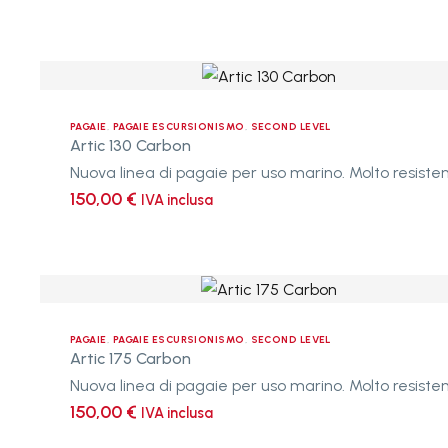
TOP LEVEL
BOAT
Artic
130
TUTTI I PRODOTTI
9
Carbon
PAGAIE
,
PAGAIE ESCURSIONISMO
,
SECOND LEVEL
Artic 130 Carbon
150,00
€
IVA inclusa
Artic
ABBIGLIAMENTO
T

175

Carbon
PAGAIE
,
PAGAIE ESCURSIONISMO
,
SECOND LEVEL
R
Artic 175 Carbon
AIUTO AL

150,00
€
IVA inclusa
GALLEGGIAMENTO