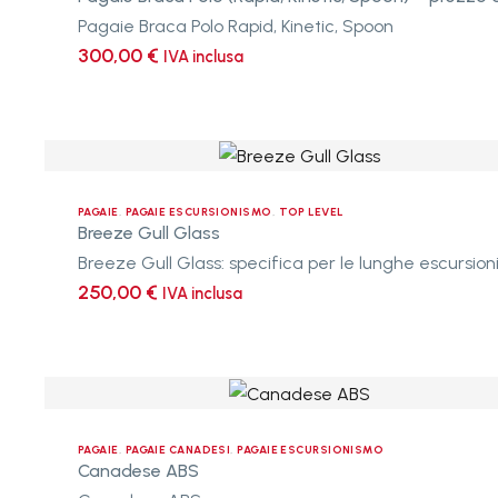
–
Pagaie Braca Polo Rapid, Kinetic, Spoon
prezzo
300,00
€
IVA inclusa
a
partire
da
Breeze
Gull
Glass
PAGAIE
,
PAGAIE ESCURSIONISMO
,
TOP LEVEL
Breeze Gull Glass
Breeze Gull Glass: specifica per le lunghe escursion
250,00
€
IVA inclusa
Canadese
ABS
PAGAIE
,
PAGAIE CANADESI
,
PAGAIE ESCURSIONISMO
Canadese ABS