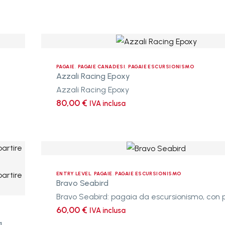
prezzo
prezzo
originale
attuale
AINI STAGNI
era:
è:
309,00 €.
285,00 €.
Azzali
TUTTI I PR
9
Racing
ACCHE PER
Epoxy
PAGAIE
,
PAGAIE CANADESI
,
PAGAIE ESCURSIONISMO
Azzali Racing Epoxy
CANOA
Azzali Racing Epoxy
80,00
€
IVA inclusa
Bravo
Seabird
ENTRY LEVEL
,
PAGAIE
,
PAGAIE ESCURSIONISMO
Bravo Seabird
Bravo Seabird: pagaia da escursionismo, con p
60,00
€
IVA inclusa
Pagaie Braca Polo (Rapid, Kinetic, Spoon) – prezzo a partire da