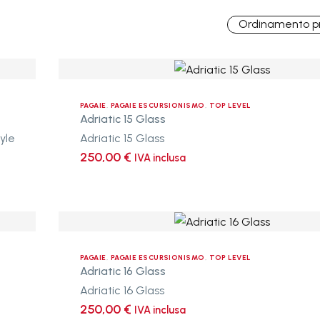
Ordinamento pr
Adriatic
15
TORRENTE
NISMO
ESCURSIONISMO


Glass
PAGAIE
,
PAGAIE ESCURSIONISMO
,
TOP LEVEL
Adriatic 15 Glass
e, ma con l’intervento della più moderna tecnologia costruttiv
Adriatic 15 Glass
GREENLAND
TUTTI I PR
250,00
€
9
IVA inclusa
STYLE
Adriatic
16
CANADESI
Glass
PAGAIE
,
PAGAIE ESCURSIONISMO
,
TOP LEVEL
Adriatic 16 Glass
Adriatic 16 Glass
TUTTI I PRODOTTI
250,00
€
IVA inclusa
9