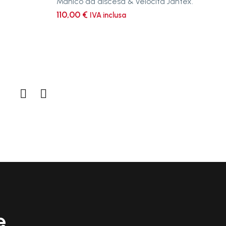
Manico da discesa & velocità Jantex.
Jantex
110,00
€
IVA inclusa
e