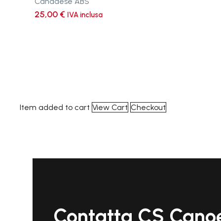
Canadese ABS
25,00
€
IVA inclusa
Item added to cart
View Cart
Checkout
Contatta CS Cano