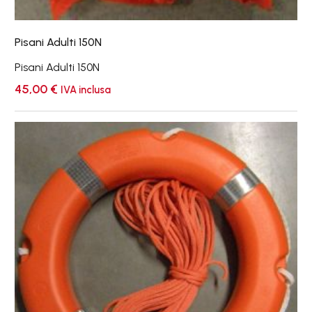
Pisani Adulti 150N
Pisani Adulti 150N
45,00
€
IVA inclusa
Salvagente
anulare