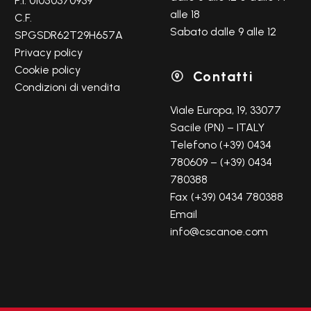
P.I. 01050370939
alle 18
C.F.
Sabato dalle 9 alle 12
SPGSDR62T29H657A
Privacy policy
Cookie policy
Contatti

Condizioni di vendita
Viale Europa, 19, 33077
Sacile (PN) – ITALY
Telefono (+39) 0434
780609 – (+39) 0434
780388
Fax (+39) 0434 780388
Email
info@cscanoe.com