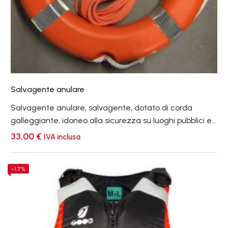
Salvagente anulare
Salvagente anulare, salvagente, dotato di corda
galleggiante, idoneo alla sicurezza su luoghi pubblici ed
ambienti di lavoro.
33,00
€
IVA inclusa
Zoom
-17%
Pro