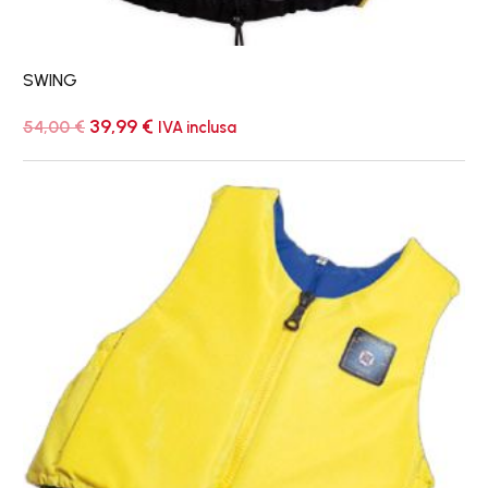
SWING
Il
Il
39,99
€
54,00
€
IVA inclusa
prezzo
prezzo
originale
attuale
era:
è:
Extra
54,00 €.
39,99 €.
NJ