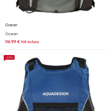
Ocean
Ocean
116,99
€
IVA inclusa
Ola
-29%