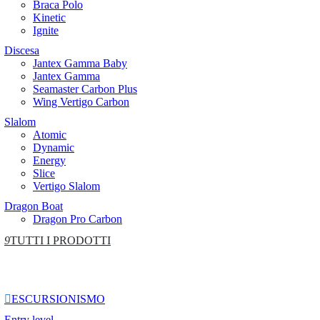
Braca Polo
Kinetic
Ignite
Discesa
Jantex Gamma Baby
Jantex Gamma
Seamaster Carbon Plus
Wing Vertigo Carbon
Slalom
Atomic
Dynamic
Energy
Slice
Vertigo Slalom
Dragon Boat
Dragon Pro Carbon
9
TUTTI I PRODOTTI

ESCURSIONISMO
Entry level