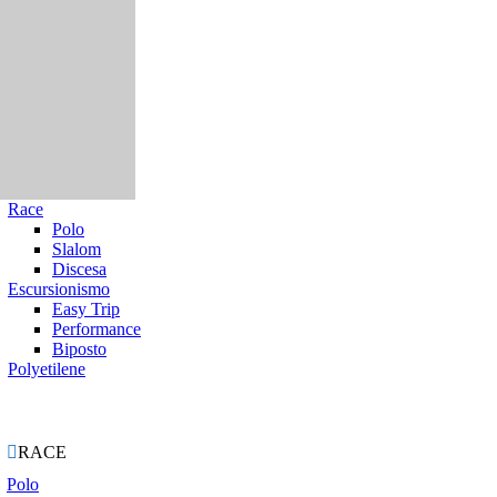
Race
Polo
Slalom
Discesa
Escursionismo
Easy Trip
Performance
Biposto
Polyetilene
ie

RACE
Polo