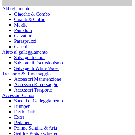
Abbigliamento
Giacche & Combo
Guanti & Cuffie
Maglie
Pantaloni
Calzature
Paraspruzzi
Caschi
Aiuto al galleggiamento
Salvagenti Gara
Salvagenti Escursionismo
Salvagenti White Water
Trasporto & Rimessaggio
Accessori Manutenzione
Accessori Rimessaggio
Accessori Trasporto
Accessori Canoa
Sacchi di Galleggiamento
Bumper
Deck Tools
Extra
Pedaliera
Pompe Sentina & Aria
Sedili e Poggiaschiena