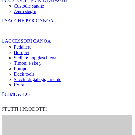

CUSTODIE E ZAINI STAGNI
Custodie stagne
Zaini stagni

SACCHE PER CANOA

ACCESSORI CANOA
Pedaliere
Bumper
Sedili e poggiaschiena
Timoni e skeg
Pompe
Deck tools
Sacchi di galleggiamento
Extra

CIME & ECC
9
TUTTI I PRODOTTI