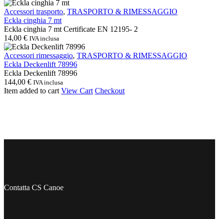
Eckla
Accessori trasporto
,
TRASPORTO & RIMESSAGGIO
cinghia
Eckla cinghia 7 mt
7
Eckla cinghia 7 mt Certificate EN 12195- 2
mt
14,00
€
IVA inclusa
Eckla
Accessori rimessaggio
,
TRASPORTO & RIMESSAGGIO
Deckenlift
Eckla Deckenlift 78996
78996
Eckla Deckenlift 78996
144,00
€
IVA inclusa
Item added to cart
View Cart
Checkout
Contatta CS Canoe