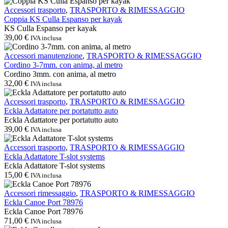
Coppia
Accessori trasporto
,
TRASPORTO & RIMESSAGGIO
KS
Coppia KS Culla Espanso per kayak
Culla
KS Culla Espanso per kayak
Espanso
39,00
€
IVA inclusa
per
kayak
Cordino
Accessori manutenzione
,
TRASPORTO & RIMESSAGGIO
3-
Cordino 3-7mm. con anima, al metro
7mm.
Cordino 3mm. con anima, al metro
con
32,00
€
IVA inclusa
anima,
al
Eckla
Accessori trasporto
,
TRASPORTO & RIMESSAGGIO
metro
Adattatore
Eckla Adattatore per portatutto auto
per
Eckla Adattatore per portatutto auto
portatutto
39,00
€
IVA inclusa
auto
Eckla
Accessori trasporto
,
TRASPORTO & RIMESSAGGIO
Adattatore
Eckla Adattatore T-slot systems
T-
Eckla Adattatore T-slot systems
slot
15,00
€
IVA inclusa
systems
Eckla
Accessori rimessaggio
,
TRASPORTO & RIMESSAGGIO
Canoe
Eckla Canoe Port 78976
Port
Eckla Canoe Port 78976
78976
71,00
€
IVA inclusa