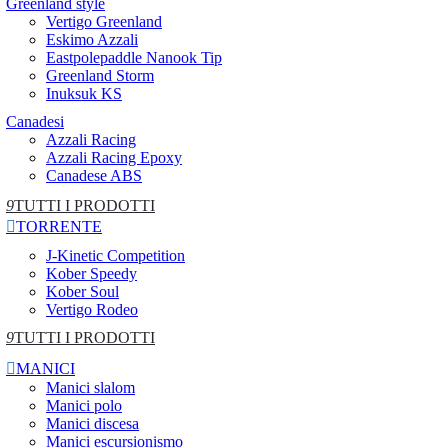
Greenland style
Vertigo Greenland
Eskimo Azzali
Eastpolepaddle Nanook Tip
Greenland Storm
Inuksuk KS
Canadesi
Azzali Racing
Azzali Racing Epoxy
Canadese ABS
9
TUTTI I PRODOTTI

TORRENTE
J-Kinetic Competition
Kober Speedy
Kober Soul
Vertigo Rodeo
9
TUTTI I PRODOTTI

MANICI
Manici slalom
Manici polo
Manici discesa
Manici escursionismo