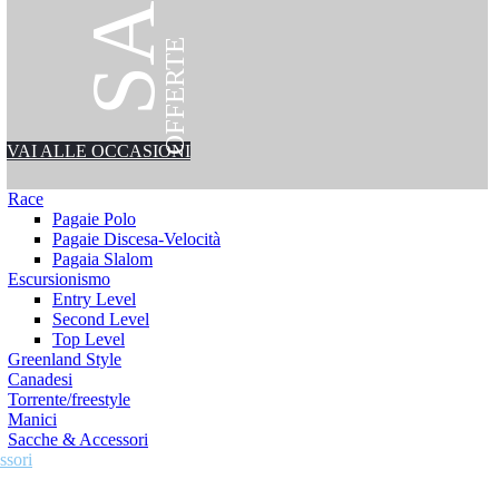
OFFERTE
VAI ALLE OCCASIONI
Race
Pagaie Polo
Pagaie Discesa-Velocità
Pagaia Slalom
Escursionismo
Entry Level
Second Level
Top Level
Greenland Style
Canadesi
Torrente/freestyle
Manici
Sacche & Accessori
ssori