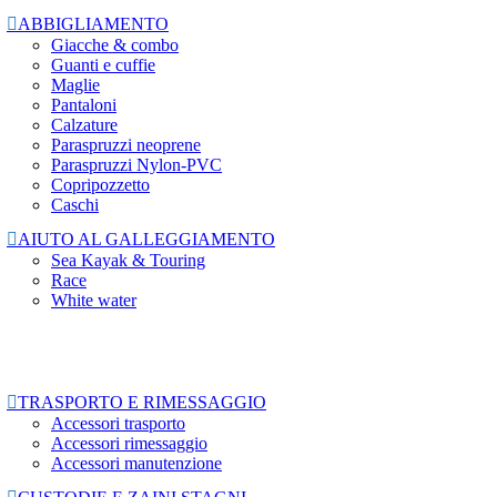

ABBIGLIAMENTO
Giacche & combo
Guanti e cuffie
Maglie
Pantaloni
Calzature
Paraspruzzi neoprene
Paraspruzzi Nylon-PVC
Copripozzetto
Caschi

AIUTO AL GALLEGGIAMENTO
Sea Kayak & Touring
Race
White water

TRASPORTO E RIMESSAGGIO
Accessori trasporto
Accessori rimessaggio
Accessori manutenzione