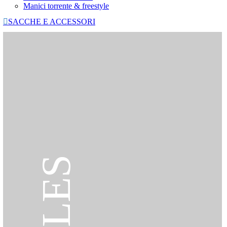
Manici torrente & freestyle

SACCHE E ACCESSORI
SALES