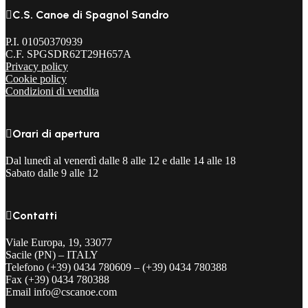

C.S. Canoe di Spagnol Sandro
P.I. 01050370939
C.F. SPGSDR62T29H657A
Privacy policy
Cookie policy
Condizioni di vendita

Orari di apertura
Dal lunedì al venerdì dalle 8 alle 12 e dalle 14 alle 18
Sabato dalle 9 alle 12

Contatti
Viale Europa, 19, 33077
Sacile (PN) – ITALY
Telefono (+39) 0434 780609 – (+39) 0434 780388
Fax (+39) 0434 780388
Email info@cscanoe.com