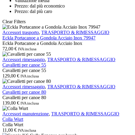
Valutazione media
Prezzo: dal più economico
Prezzo: dal più caro
Clear Filters
Eckla
Accessori trasporto
,
TRASPORTO & RIMESSAGGIO
Portacanoe
Eckla Portacanoe a Gondola Acciaio Inox 79947
a
Eckla Portacanoe a Gondola Acciaio Inox
Gondola
72,00
€
IVA inclusa
Acciaio
Inox
Cavalletti
Accessori rimessaggio
,
TRASPORTO & RIMESSAGGIO
79947
per
Cavalletti per canoe 55
canoe
Cavalletti per canoe 55
55
129,00
€
IVA inclusa
Cavalletti
Accessori rimessaggio
,
TRASPORTO & RIMESSAGGIO
per
Cavalletti per canoe 80
canoe
Cavalletti per canoe 80
80
139,00
€
IVA inclusa
Colla
Accessori manutenzione
,
TRASPORTO & RIMESSAGGIO
Wurt
Colla Wurt
Colla Wurt
11,00
€
IVA inclusa