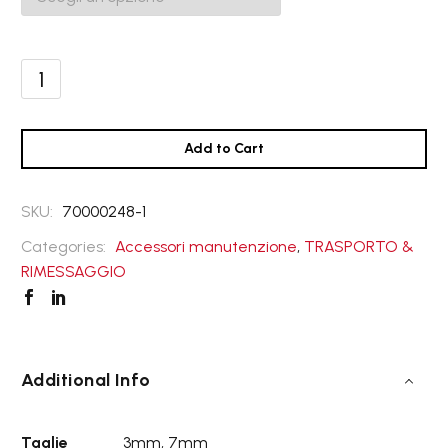
Cordino
3-
7mm.
con
Add to Cart
anima,
al
SKU:
70000248-1
metro
quantità
Categories:
Accessori manutenzione
,
TRASPORTO &
RIMESSAGGIO
Additional Info
Taglie
3mm, 7mm