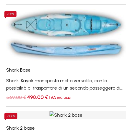
per il divertimento ed il noleggio, nonché pratico
tender per qualsiasi imbarcazione.
Shark
-12%
Base
Shark Base
Shark: Kayak monoposto molto versatile, con la
possibilità di trasportare di un secondo passeggero di
peso leggero, del tipo 'sit on top', con sedile e
Il
Il
498,00
€
569,00
€
IVA inclusa
prezzo
prezzo
poggiapiedi conformati in coperta; adatto all’uso
originale
attuale
marino, nelle brevi escursioni, per il divertimento ed il
era:
è:
Shark
-22%
noleggio.
569,00 €.
498,00 €.
2
Shark 2 base
base