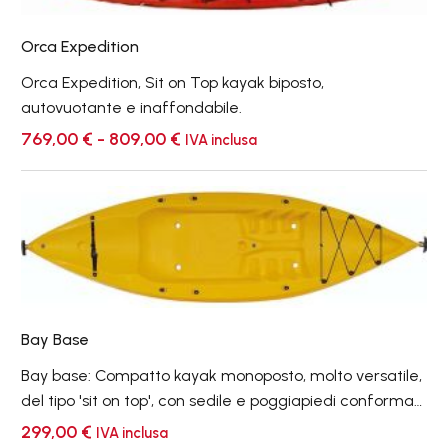
Orca Expedition
Orca Expedition, Sit on Top kayak biposto,
autovuotante e inaffondabile.
Fascia
769,00
€
-
809,00
€
IVA inclusa
di
prezzo:
da
Bay
769,00 €
Base
a
809,00 €
Bay Base
Bay base: Compatto kayak monoposto, molto versatile,
del tipo 'sit on top', con sedile e poggiapiedi conformati
in coperta; adatto all’uso marino, nelle brevi escursioni,
299,00
€
IVA inclusa