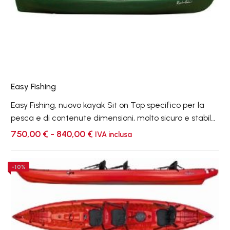
Easy Fishing
Easy Fishing, nuovo kayak Sit on Top specifico per la
pesca e di contenute dimensioni, molto sicuro e stabile,
è autosvuotante e facile da condurre.
Fascia
750,00
€
-
840,00
€
IVA inclusa
di
prezzo:
da
Orca
-10%
750,00 €
Expedition
a
840,00 €