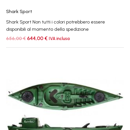
Shark Sport
Shark Sport Non tutti i colori potrebbero essere
disponibili al momento della spedizione
Il
Il
644,00
€
656,00
€
IVA inclusa
prezzo
prezzo
originale
attuale
era:
è:
Easy
656,00 €.
644,00 €.
Fishing