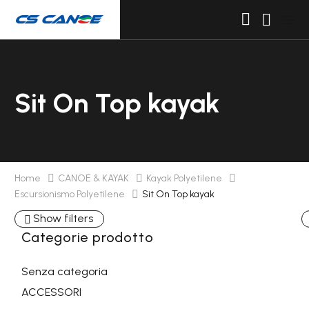
Sit On Top kayak
Home
CANOE & KAYAK
Kayak Polyetilene
Escursionismo Polyetilene
Sit On Top kayak
Show filters
Categorie prodotto
Senza categoria
ACCESSORI