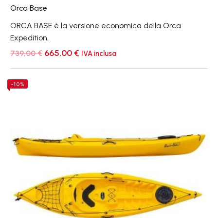
Orca Base
ORCA BASE è la versione economica della Orca
Expedition.
Il
Il
665,00
€
739,00
€
IVA inclusa
prezzo
prezzo
originale
attuale
era:
è:
Easy
-10%
739,00 €.
665,00 €.
Expedition