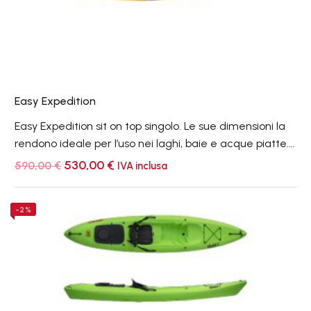
Easy Expedition
Easy Expedition sit on top singolo. Le sue dimensioni la
rendono ideale per l’uso nei laghi, baie e acque piatte.
E’ molto stabile, agile e veloce per il turismo leggero.
Il
Il
530,00
€
590,00
€
IVA inclusa
prezzo
prezzo
originale
attuale
era:
è:
Shark
-2%
590,00 €.
530,00 €.
Sport