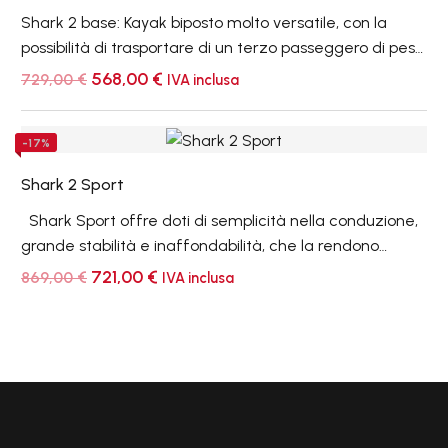
Shark 2 base: Kayak biposto molto versatile, con la
possibilità di trasportare di un terzo passeggero di peso
leggero, del tipo 'sit on top', con sedili e poggiapiedi
Il
Il
568,00
€
729,00
€
IVA inclusa
prezzo
prezzo
conformati in coperta; adatto all’uso marino, nelle brevi
originale
attuale
escursioni, per il divertimento ed il noleggio.
era:
è:
Shark
-17%
729,00 €.
568,00 €.
2
Shark 2 Sport
Sport
Shark Sport offre doti di semplicità nella conduzione,
grande stabilità e inaffondabilità, che la rendono
perfetta per essere condotta anche da persone non
Il
Il
721,00
€
869,00
€
IVA inclusa
prezzo
prezzo
esperte.
originale
attuale
era:
è:
869,00 €.
721,00 €.