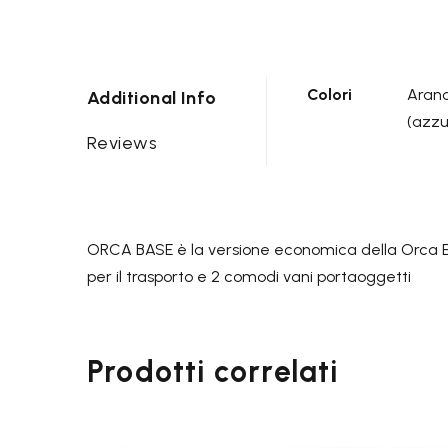

Z
-10%
Colori
Aranc
Additional Info
(azzu
Reviews

ORCA BASE è la versione economica della Orca Exp
per il trasporto e 2 comodi vani portaoggetti
Prodotti correlati