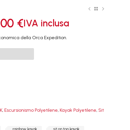
,00
€
IVA inclusa
onomica della Orca Expedition.
MANICI

RODOTTI
SACCHE E
SALES

ACCESSORI
OFFERTE
K
,
Escursionismo Polyetilene
,
Kayak Polyetilene
,
Sit
rainbow kayak
sit on top kayak