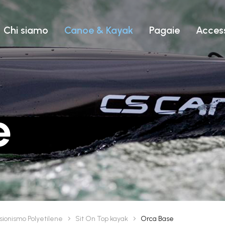
EASY TRIP
Chi siamo
Canoe & Kayak
Pagaie
Access
PERFORMANCE
TUTTI I P
RODOTTI
9
BIPOSTO
e
sionismo Polyetilene
Sit On Top kayak
Orca Base