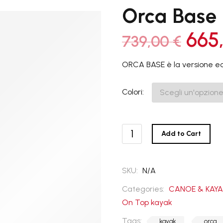
Orca Base
665
739,00
€
Il
Il
ORCA BASE è la versione ec
TORRENTE
ONISMO
ESCURSIONISMO
prezzo
prezzo


originale
attuale
Colori
GREENLAND
TUTTI I P
9
era:
è:
Orca
739,00 €.
665,00 €.
STYLE
Add to Cart
Base
quantità
SKU:
N/A
CANADESI
Categories:
CANOE & KAYA
On Top kayak
TUTTI I PRODOTTI
9
Tags:
kayak
orca