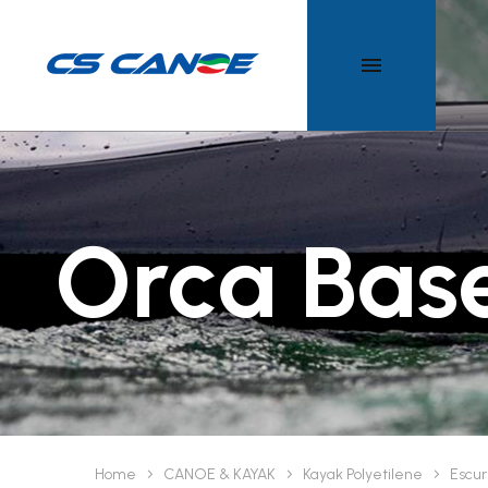
SLALOM
POLO
TUTTI I P
9
DISCESA
Orca Bas
Home
CANOE & KAYAK
Kayak Polyetilene
Escur