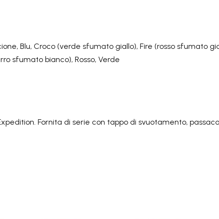
AINI STAGNI
TUTTI I P
9
ione, Blu, Croco (verde sfumato giallo), Fire (rosso sfumato gial
SACCHE PER
rro sfumato bianco), Rosso, Verde
CANOA
edition. Fornita di serie con tappo di svuotamento, passacor