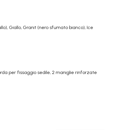
SALES
RODOTTI
lo), Giallo, Granit (nero sfumato bianco), Ice
OFFERTE
da per fissaggio sedile, 2 maniglie rinforzate
VAI ALLA SEZIONE