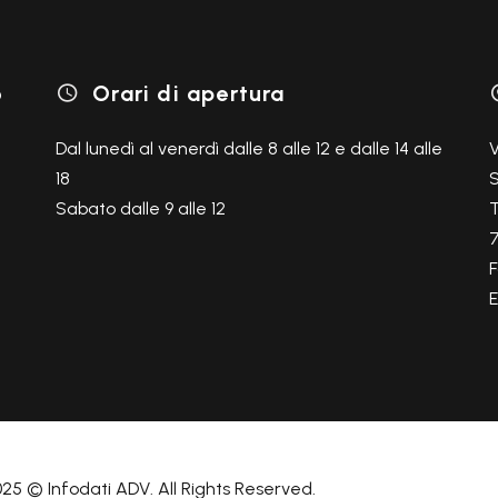
o
Orari di apertura

Dal lunedì al venerdì dalle 8 alle 12 e dalle 14 alle
V
18
S
Sabato dalle 9 alle 12
T
F
25 © Infodati ADV. All Rights Reserved.