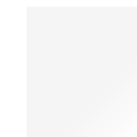
RACE

ESCURSI

POLO
ENTRY
LEVEL
DISCESA
SECOND
SLALOM
LEVEL
DRAGON