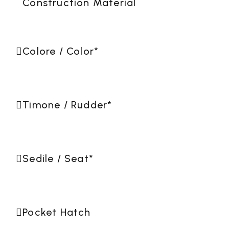
Construction Material
Colore / Color
*
Timone / Rudder
*
Sedile / Seat
*
Pocket Hatch