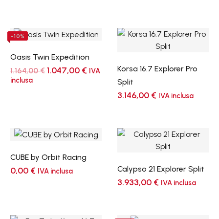
-10%
Oasis Twin Expedition
Korsa 16.7 Explorer Pro
Il
Il
1.047,00
€
1.164,00
€
IVA
prezzo
prezzo
inclusa
Split
originale
attuale
3.146,00
€
era:
è:
IVA inclusa
1.164,00 €.
1.047,00 €.
CUBE by Orbit Racing
Calypso 21 Explorer Split
0,00
€
IVA inclusa
3.933,00
€
IVA inclusa