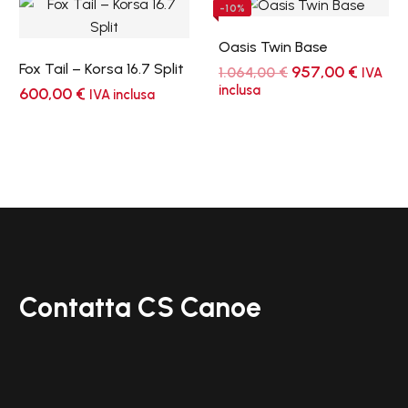
-10%
Oasis Twin Base
Fox Tail – Korsa 16.7 Split
Il
Il
957,00
€
1.064,00
€
IVA
prezzo
prezz
inclusa
600,00
€
IVA inclusa
originale
attual
era:
è:
1.064,00 €.
957,00
Contatta CS Canoe