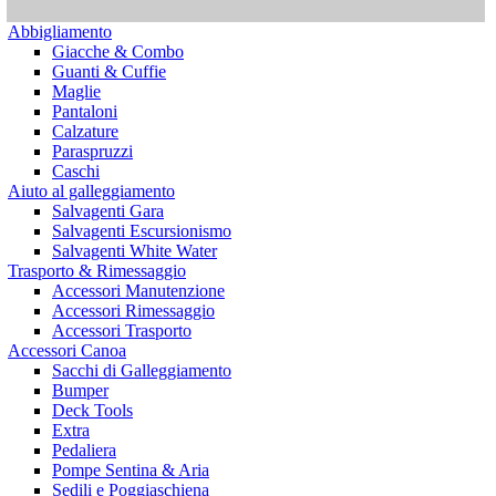
Abbigliamento
Giacche & Combo
Guanti & Cuffie
Maglie
Pantaloni
Calzature
Paraspruzzi
Caschi
Aiuto al galleggiamento
Salvagenti Gara
Salvagenti Escursionismo
Salvagenti White Water
Trasporto & Rimessaggio
Accessori Manutenzione
Accessori Rimessaggio
Accessori Trasporto
Accessori Canoa
Sacchi di Galleggiamento
Bumper
Deck Tools
Extra
Pedaliera
Pompe Sentina & Aria
Sedili e Poggiaschiena