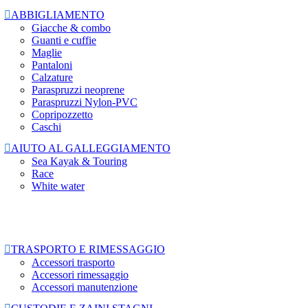

ABBIGLIAMENTO
Giacche & combo
Guanti e cuffie
Maglie
Pantaloni
Calzature
Paraspruzzi neoprene
Paraspruzzi Nylon-PVC
Copripozzetto
Caschi

AIUTO AL GALLEGGIAMENTO
Sea Kayak & Touring
Race
White water

TRASPORTO E RIMESSAGGIO
Accessori trasporto
Accessori rimessaggio
Accessori manutenzione