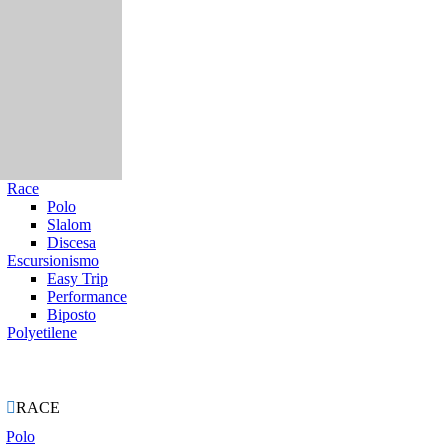
Race
Polo
Slalom
Discesa
Escursionismo
Easy Trip
Performance
Biposto
Polyetilene
ie

RACE
Polo