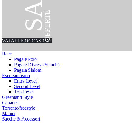
OFFERTE
VAI ALLE OCCASIONI
Race
Pagaie Polo
Pagaie Discesa-Velocità
Pagaia Slalom
Escursionismo
Entry Level
Second Level
Top Level
Greenland Style
Canadesi
Torrente/freestyle
Manici
Sacche & Accessori
ssori