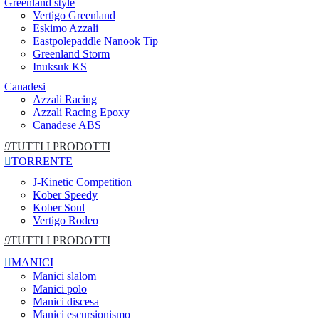
Greenland style
Vertigo Greenland
Eskimo Azzali
Eastpolepaddle Nanook Tip
Greenland Storm
Inuksuk KS
Canadesi
Azzali Racing
Azzali Racing Epoxy
Canadese ABS
9
TUTTI I PRODOTTI

TORRENTE
J-Kinetic Competition
Kober Speedy
Kober Soul
Vertigo Rodeo
9
TUTTI I PRODOTTI

MANICI
Manici slalom
Manici polo
Manici discesa
Manici escursionismo