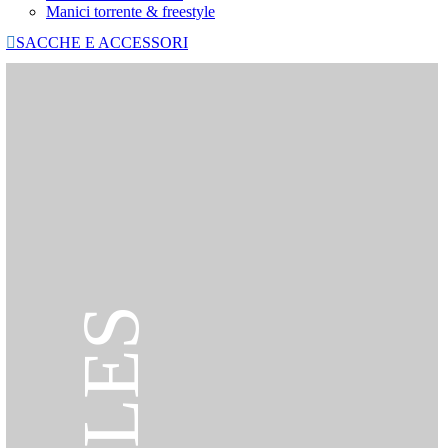
Manici torrente & freestyle

SACCHE E ACCESSORI
SALES