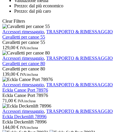
Valutazione media
Prezzo: dal più economico
Prezzo: dal più caro
Clear Filters
Cavalletti
Accessori rimessaggio
,
TRASPORTO & RIMESSAGGIO
per
Cavalletti per canoe 55
canoe
Cavalletti per canoe 55
55
129,00
€
IVA inclusa
Cavalletti
Accessori rimessaggio
,
TRASPORTO & RIMESSAGGIO
per
Cavalletti per canoe 80
canoe
Cavalletti per canoe 80
80
139,00
€
IVA inclusa
Eckla
Accessori rimessaggio
,
TRASPORTO & RIMESSAGGIO
Canoe
Eckla Canoe Port 78976
Port
Eckla Canoe Port 78976
78976
71,00
€
IVA inclusa
Eckla
Accessori rimessaggio
,
TRASPORTO & RIMESSAGGIO
Deckenlift
Eckla Deckenlift 78996
78996
Eckla Deckenlift 78996
144,00
€
IVA inclusa