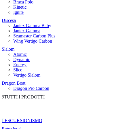
Braca Polo
Kinetic
Ignite
Discesa
Jantex Gamma Baby
Jantex Gamma
Seamaster Carbon Plus
Wing Vertigo Carbon
Slalom
Atomic
Dynamic
Energy
Slice
Vertigo Slalom
Dragon Boat
Dragon Pro Carbon
9
TUTTI I PRODOTTI

ESCURSIONISMO
Entry level