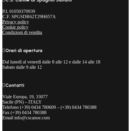
P.I. 01050370939
C.F. SPGSDR62T29H657A
Privacy policy
Cookie policy
Condizioni di vendita

Orari di apertura
Dal lunedì al venerdì dalle 8 alle 12 e dalle 14 alle 18
Sabato dalle 9 alle 12

Contatti
Viale Europa, 19, 33077
Sacile (PN) – ITALY
Telefono (+39) 0434 780609 – (+39) 0434 780388
Fax (+39) 0434 780388
Email info@cscanoe.com