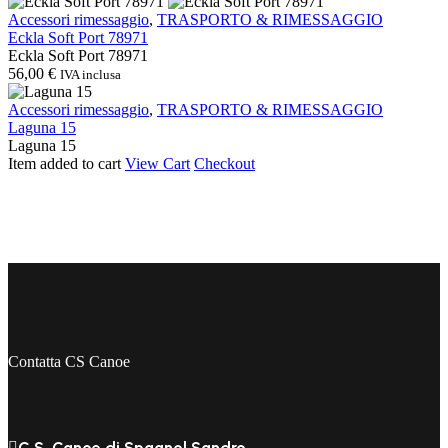
Eckla
Accessori rimessaggio
,
TRASPORTO & RIMESSAGGIO
Soft
Eckla Soft Port 78971
Port
Eckla Soft Port 78971
78971
56,00
€
IVA inclusa
Laguna
Accessori rimessaggio
,
TRASPORTO & RIMESSAGGIO
15
Laguna 15
Laguna 15
Item added to cart
View Cart
Checkout
Contatta CS Canoe

C.S. Canoe di Spagnol Sandro