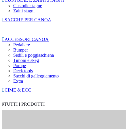

CUSTODIE E ZAINI STAGNI
Custodie stagne
Zaini stagni

SACCHE PER CANOA

ACCESSORI CANOA
Pedaliere
Bumper
Sedili e poggiaschiena
Timoni e skeg
Pompe
Deck tools
Sacchi di galleggiamento
Extra

CIME & ECC
9
TUTTI I PRODOTTI