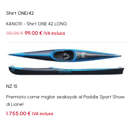
Shirt ONE/42
KANO111 - Shirt ONE 42 LONG
Il
Il
99,00
€
110,00
€
IVA inclusa
prezzo
prezzo
originale
attuale
era:
è:
NZ
110,00 €.
99,00 €.
15
NZ 15
Premiato come miglior seakayak al Paddle Sport Show
di Lione!
1.755,00
€
IVA inclusa