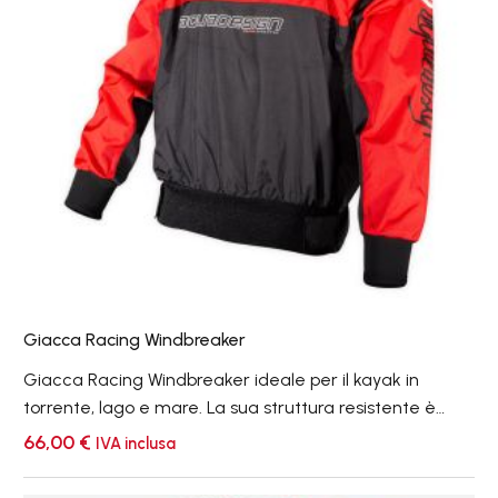
Giacca Racing Windbreaker
Giacca Racing Windbreaker ideale per il kayak in
torrente, lago e mare. La sua struttura resistente è
rinforzata con il tessuto Ripstop, per mantenere il
66,00
€
IVA inclusa
canoista sempre asciutto e caldo!