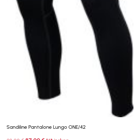
Sandiline Pantalone Lungo ONE/42
Il
Il