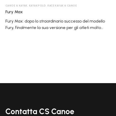
CANOE & KAYAK
,
KAYAK POLO
,
RACE KAYAK & CANOE
Fury Max
Fury Max: dopo lo straordinario successo del modello
Fury, finalmente la sua versione per gli atleti molto
potenti. Anche per loro un kayak di grandi prestazioni e
con portate da 85 kg. a 105 kg, per un gioco dinamico in
tutti ruoli e senza limiti.
Contatta CS Canoe