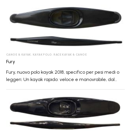
Fury
CANOE & KAYAK
,
KAYAK POLO
,
RACE KAYAK & CANOE
Fury
Fury, nuovo polo kayak 2018, specifico per pesi medi o
leggeri. Un kayak rapido: veloce e manovrabile, dal
volume anteriore adatto anche ai più leggeri. Su
richiesta possono essere prodotte imbarcazioni più
Fury
resistenti e pesanti.
Max