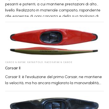
pesanti e potenti, a cui mantiene prestazioni di alto
livello. Realizzato in materiale composito, rispondente
alle esigenze di ogni canoista e della sua tipologia di
gioco. Volume controllato anteriormente per bloccare
più facilmente ogni intrusione, coda agile, ma con
Corsair
ancora maggiore portanza, per sostenere ogni più
II
forte accelerazione.
CANOE & KAYAK
,
KAYAK POLO
,
RACE KAYAK & CANOE
Corsair II
Corsair II: è l'evoluzione del primo Corsair, ne mantiene
la velocità, ma ha ancora migliorato la manovrabilità,
grazie alla nuova coperta, che cambia radicalmente i
volumi, consentendo una totale gestione della prua,
Corsair
per la massima rapidità nelle azioni difensive.
III