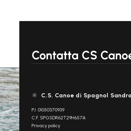

onde; permette
Z
e gande capaci

Contatta CS Cano
C.S. Canoe di Spagnol Sandr

P.I. 01050370939
C.F. SPGSDR62T29H657A
Privacy policy