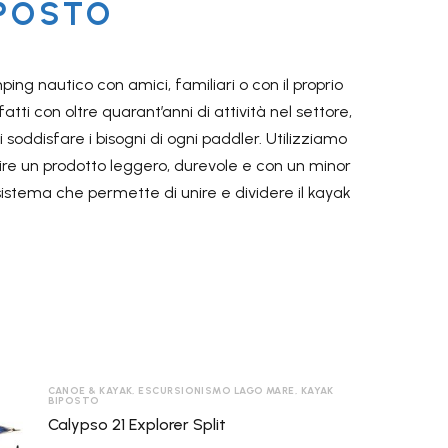
IPOSTO
ing nautico con amici, familiari o con il proprio
atti con oltre quarant’anni di attività nel settore,
oddisfare i bisogni di ogni paddler. Utilizziamo
MANICI

frire un prodotto leggero, durevole e con un minor
sistema che permette di unire e dividere il kayak
RODOTTI
SACCHE E
SALES

ACCESSORI
OFFERTE
CANOE & KAYAK
,
ESCURSIONISMO LAGO MARE
,
KAYAK
BIPOSTO
Calypso 21 Explorer Split