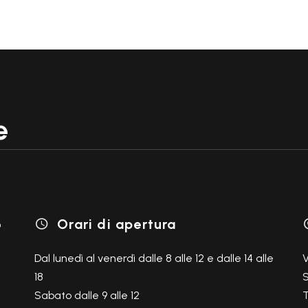
 ottime velocità di crociera
AINI STAGNI
tà di carico.
TUTTI I P
9
SACCHE PER
CANOA
e
o
Orari di apertura

Dal lunedì al venerdì dalle 8 alle 12 e dalle 14 alle
V
18
S
Sabato dalle 9 alle 12
T