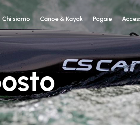
EASY TRIP
Chi siamo
Canoe & Kayak
Pagaie
Access
PERFORMANCE
TUTTI I P
RODOTTI
9
BIPOSTO
posto