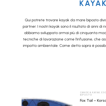
KAYAK
Qui potrete trovare kayak da mare biposto divisi
partner. I nostri kayak sono il risultato di anni d
RACE

abbiamo sviluppato ormai più di cinquanta model
ESCURSI

tecniche di lavorazione come l’infusione, che ass
POLO
impatto ambientale. Come detto sopra è possibile
ENTRY
LEVEL
DISCESA
SECOND
SLALOM
LEVEL
CANOE & KAYAK
,
ES
BIPOSTO
DRAGON
Fox
Fox Tail – Korsa