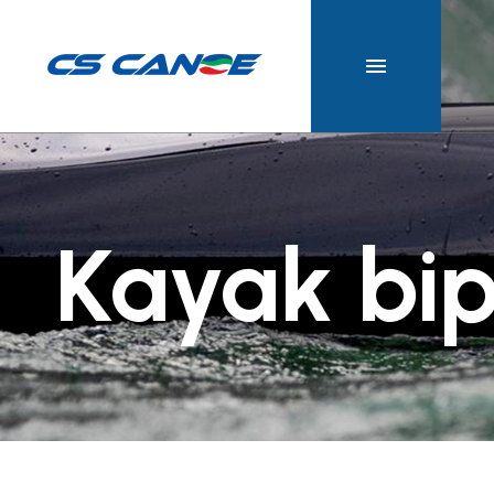
SLALOM
POLO
TUTTI I P
9
DISCESA
Kayak bi