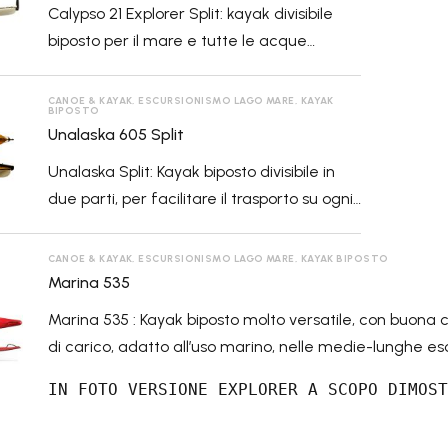
Calypso 21 Explorer Split: kayak divisibile
biposto per il mare e tutte le acque
tranquille.
CANOE & KAYAK
,
ESCURSIONISMO LAGO MARE
,
KAYAK
BIPOSTO
Unalaska 605 Split
VAI ALLE OC
Unalaska Split: Kayak biposto divisibile in
due parti, per facilitare il trasporto su ogni
veicolo.
CANOE & KAYAK
,
ESCURSIONISMO LAGO MARE
,
KAYAK BIPOSTO
Marina 535
ORI
Marina 535 : Kayak biposto molto versatile, con buona 
A
di carico, adatto all’uso marino, nelle medie-lunghe esc
IN FOTO VERSIONE EXPLORER A SCOPO DIMOST
CC