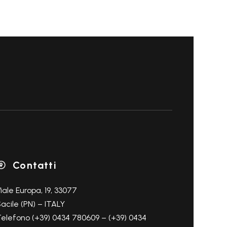
SALES
RODOTTI
OFFERTE
VAI ALLA SEZIONE
Contatti

iale Europa, 19, 33077
acile (PN) – ITALY
elefono (+39) 0434 780609 – (+39) 0434