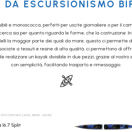
 DA ESCURSIONISMO B
bili e monoscocca, perfetti per uscite giornaliere o per il camp
i ricerca sia per quanto riguarda le forme, che la costruzione. Inf
li la maggior parte dei quali da mare, questo ci permette di s
TORRENTE
ONISMO
ESCURSIONISMO


ociate a tessuti e resine di alta qualità, ci permettono di of
 realizzare un kayak divisibile in due pezzi, grazie al nostro 
GREENLAND
TUTTI I P
con semplicità, facilitando trasporto e rimessaggio.
9
STYLE
CANADESI
CURSIONISMO LAGO MARE
,
KAYAK
Calypso
 16.7 Split
TUTTI I PRODOTTI
9