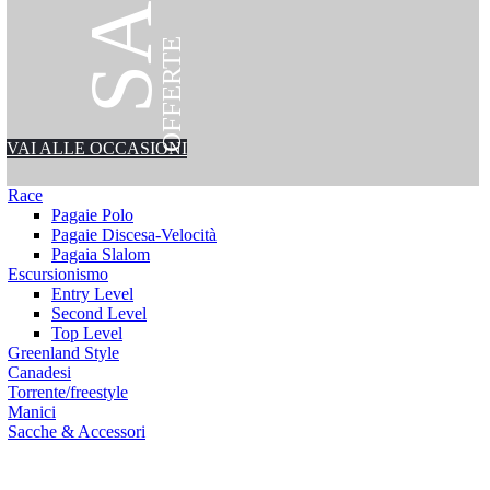
OFFERTE
VAI ALLE OCCASIONI
Race
Pagaie Polo
Pagaie Discesa-Velocità
Pagaia Slalom
Escursionismo
Entry Level
Second Level
Top Level
Greenland Style
Canadesi
Torrente/freestyle
Manici
Sacche & Accessori
ssori