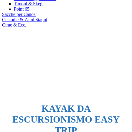
Timoni & Skeg
Point 65
Sacche per Canoa
Custodie & Zaini Stagni
Cime & Ecc.
sioni
tti
Kayak Easy Trip
KAYAK DA
ESCURSIONISMO EASY
TRIP