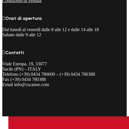
Condizioni di vendita

Orari di apertura
Dal lunedì al venerdì dalle 8 alle 12 e dalle 14 alle 18
Sabato dalle 9 alle 12

Contatti
Viale Europa, 19, 33077
Sacile (PN) – ITALY
Telefono (+39) 0434 780609 – (+39) 0434 780388
Fax (+39) 0434 780388
Email info@cscanoe.com