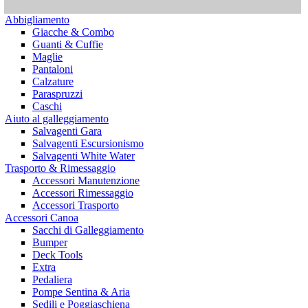
Abbigliamento
Giacche & Combo
Guanti & Cuffie
Maglie
Pantaloni
Calzature
Paraspruzzi
Caschi
Aiuto al galleggiamento
Salvagenti Gara
Salvagenti Escursionismo
Salvagenti White Water
Trasporto & Rimessaggio
Accessori Manutenzione
Accessori Rimessaggio
Accessori Trasporto
Accessori Canoa
Sacchi di Galleggiamento
Bumper
Deck Tools
Extra
Pedaliera
Pompe Sentina & Aria
Sedili e Poggiaschiena