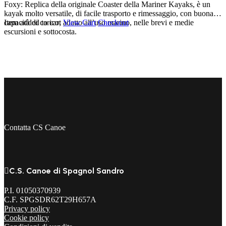
Foxy: Replica della originale Coaster della Mariner Kayaks, è un
kayak molto versatile, di facile trasporto e rimessaggio, con buona
capacità di carico, adatto all’uso marino, nelle brevi e medie
Item added to cart
View Cart
Checkout
escursioni e sottocosta.
Contatta CS Canoe

C.S. Canoe di Spagnol Sandro
P.I. 01050370939
C.F. SPGSDR62T29H657A
Privacy policy
Cookie policy