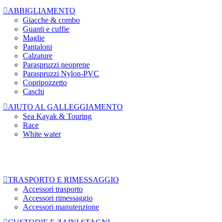

ABBIGLIAMENTO
Giacche & combo
Guanti e cuffie
Maglie
Pantaloni
Calzature
Paraspruzzi neoprene
Paraspruzzi Nylon-PVC
Copripozzetto
Caschi

AIUTO AL GALLEGGIAMENTO
Sea Kayak & Touring
Race
White water

TRASPORTO E RIMESSAGGIO
Accessori trasporto
Accessori rimessaggio
Accessori manutenzione