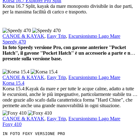
16.7
Korsa 16.7 Explorer Pro Split
Explorer
Korsa 16.7 Split, kayak da mare monoposto divisibile in due parti,
Pro
per la massima facilità di carico e trasporto.
Split
Speedy
CANOE & KAYAK
,
Easy Trip
,
Escursionismo Lago Mare
470
Speedy 470
In foto Speedy versione Pro, con gavone anteriore ''Pocket
Hatch'', il gavone ''Pocket Hatch'' è un accessorio a parte e non
presente sulla versione base.
Korsa
CANOE & KAYAK
,
Easy Trip
,
Escursionismo Lago Mare
15.4
Korsa 15.4
Korsa 15.4:Kayak da mare e per tutte le acque calme, adatto a tutte
le escursioni, anche le più impegnative, particolarmente stabile tra le
onde grazie allo scafo dalla caratteristica forma "Hard Chine", che
permette anche una grande manovrabilità in ogni situazione.
Foxy
CANOE & KAYAK
,
Easy Trip
,
Escursionismo Lago Mare
410
Foxy 410
IN FOTO FOXY VERSIONE PRO