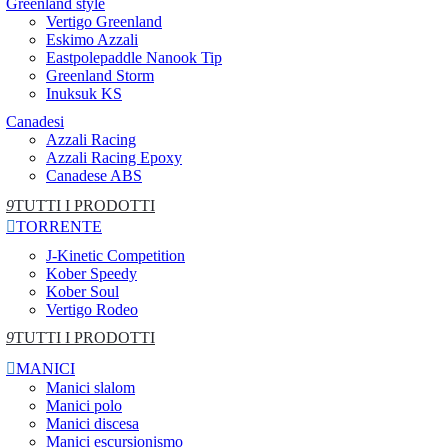
Greenland style
Vertigo Greenland
Eskimo Azzali
Eastpolepaddle Nanook Tip
Greenland Storm
Inuksuk KS
Canadesi
Azzali Racing
Azzali Racing Epoxy
Canadese ABS
9
TUTTI I PRODOTTI

TORRENTE
J-Kinetic Competition
Kober Speedy
Kober Soul
Vertigo Rodeo
9
TUTTI I PRODOTTI

MANICI
Manici slalom
Manici polo
Manici discesa
Manici escursionismo