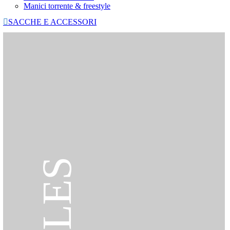
Manici torrente & freestyle

SACCHE E ACCESSORI
SALES