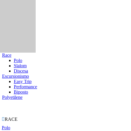
Race
Polo
Slalom
Discesa
Escursionismo
Easy Trip
Performance
Biposto
Polyetilene
ie

RACE
Polo