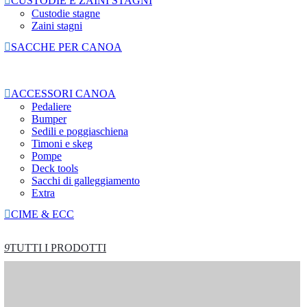

CUSTODIE E ZAINI STAGNI
Custodie stagne
Zaini stagni

SACCHE PER CANOA

ACCESSORI CANOA
Pedaliere
Bumper
Sedili e poggiaschiena
Timoni e skeg
Pompe
Deck tools
Sacchi di galleggiamento
Extra

CIME & ECC
9
TUTTI I PRODOTTI