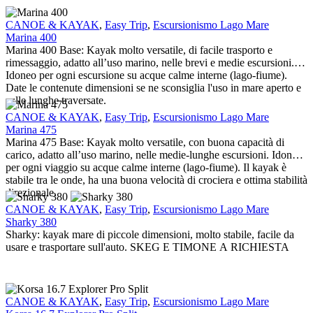
Marina
CANOE & KAYAK
,
Easy Trip
,
Escursionismo Lago Mare
400
Marina 400
Marina 400 Base: Kayak molto versatile, di facile trasporto e
rimessaggio, adatto all’uso marino, nelle brevi e medie escursioni.
Idoneo per ogni escursione su acque calme interne (lago-fiume).
Date le contenute dimensioni se ne sconsiglia l'uso in mare aperto e
sulle lunghe traversate.
Marina
CANOE & KAYAK
,
Easy Trip
,
Escursionismo Lago Mare
475
Marina 475
Marina 475 Base: Kayak molto versatile, con buona capacità di
carico, adatto all’uso marino, nelle medie-lunghe escursioni. Idoneo
per ogni viaggio su acque calme interne (lago-fiume). Il kayak è
stabile tra le onde, ha una buona velocità di crociera e ottima stabilità
direzionale.
Sharky
CANOE & KAYAK
,
Easy Trip
,
Escursionismo Lago Mare
380
Sharky 380
Sharky: kayak mare di piccole dimensioni, molto stabile, facile da
usare e trasportare sull'auto. SKEG E TIMONE A RICHIESTA
Korsa
CANOE & KAYAK
,
Easy Trip
,
Escursionismo Lago Mare