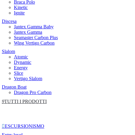
Braca Polo
Kinetic
Ignite
Discesa
Jantex Gamma Baby
Jantex Gamma
Seamaster Carbon Plus
Wing Vertigo Carbon
Slalom
Atomic
Dynamic
Energy
Slice
Vertigo Slalom
Dragon Boat
Dragon Pro Carbon
9
TUTTI I PRODOTTI

ESCURSIONISMO
Entry level